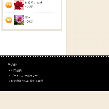
紅薔薇の妖精
404票
4位
匿名
400票
5位
その他
利用規約
プライバシーポリシー
特定商取引法に関する表示