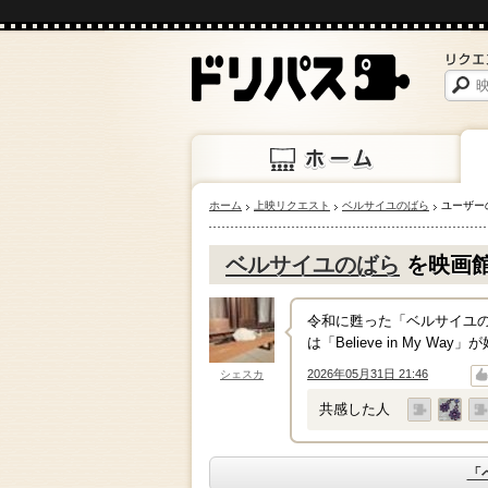
ホーム
上映リクエスト
ベルサイユのばら
ユーザー
ホーム
上映
ベルサイユのばら
を映画
令和に甦った「ベルサイユの
は「Believe in My Way
2026年05月31日 21:46
シェスカ
↑
↓
共感した人
「