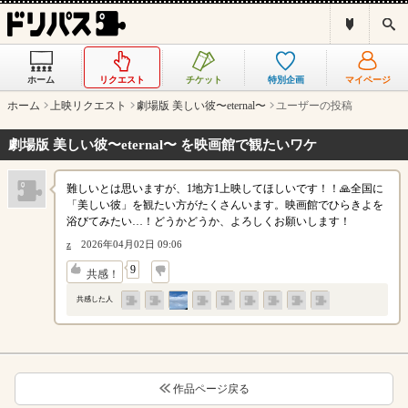
ド
検
リ
索
パ
ス
ホーム
リクエスト
チケット
特別企画
マイページ
と
は
ホーム
上映リクエスト
劇場版 美しい彼〜eternal〜
ユーザーの投稿
？
劇場版 美しい彼〜eternal〜 を映画館で観たいワケ
難しいとは思いますが、1地方1上映してほしいです！！🙏全国に
「美しい彼」を観たい方がたくさんいます。映画館でひらきよを
浴びてみたい…！どうかどうか、よろしくお願いします！
z
2026年04月02日 09:06
↓
9
共感！
共感した人
作品ページ戻る