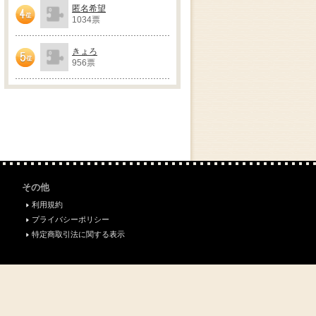
匿名希望
1034票
4位
きょろ
956票
5位
その他
利用規約
プライバシーポリシー
特定商取引法に関する表示