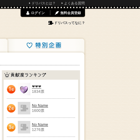
ドリパスとは？
よくある質問
ログイン
無料会員登録
ドリパスってなに？
特別企画
貢献度ランキング
❤❤❤
1834票
1位
No Name
1600票
2位
No Name
1276票
3位