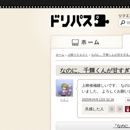
ホーム
上映リクエスト
なのに、千輝くんが甘すぎる
ホーム
上映
なのに、千輝くんが甘すぎ
上映候補嬉しいです。 な
いました。 よろしくお願い
2025年04月13日 02:26
りえこ
↑
↓
共感した人
「なのに