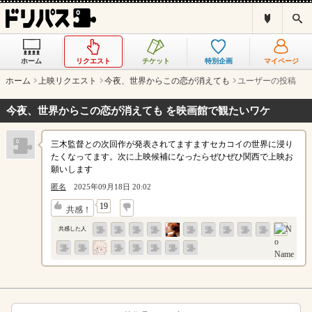
ド
検
リ
索
パ
ス
ホーム
リクエスト
チケット
特別企画
マイページ
と
は
ホーム
上映リクエスト
今夜、世界からこの恋が消えても
ユーザーの投稿
？
今夜、世界からこの恋が消えても を映画館で観たいワケ
三木監督との次回作が発表されてますますセカコイの世界に浸り
たくなってます。次に上映候補になったらぜひぜひ関西で上映お
願いします
匿名
2025年09月18日 20:02
↓
19
共感！
共感した人