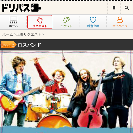
ド
検
リ
索
パ
ス
ホーム
リクエスト
チケット
特別企画
マイページ
と
は
ホーム
上映リクエスト
？
ロスバンド
5889
位