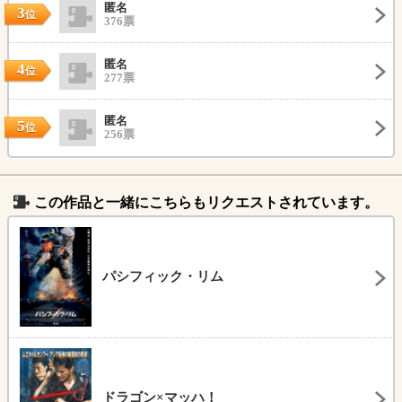
匿名
3
位
376票
匿名
4
位
277票
匿名
5
位
256票
この作品と一緒にこちらもリクエストされています。
パシフィック・リム
ドラゴン×マッハ！