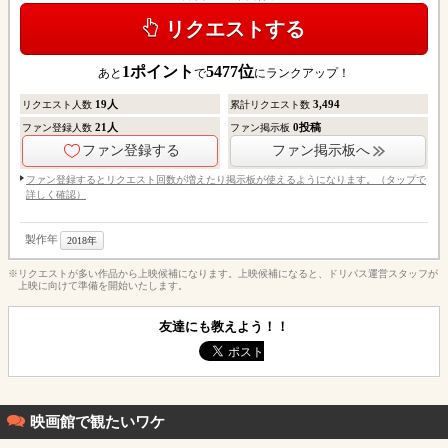
リクエストする
1
ポイント
5477
位
あと
で
にランクアップ！
19
人
3,494
リクエスト人数
累計リクエスト数
21
人
0
投稿
ファン登録人数
ファン掲示板
ファン登録する
ファン掲示板へ
ファン登録するとリクエスト回数が増えたり掲示板が使えるようになります。（タップで
詳しく確認）
製作年
2018年
※リクエストが多い作品から上映候補になります。上映候補になると、ドリパス運営スタッフが
上映に向けて準備を開始いたします。
友達にも教えよう！！
映画館で観たいワケ