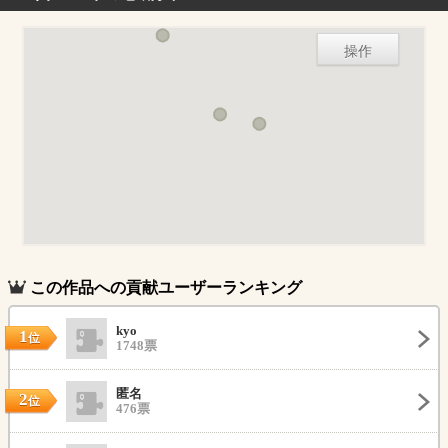
操作
この作品への貢献ユーザーランキング
kyo
1
位
1748票
匿名
2
位
476票