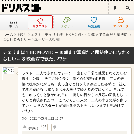
ド
検
リ
索
パ
ス
ホーム
リクエスト
チケット
特別企画
マイページ
と
は
ホーム
上映リクエスト
チェリまほ THE MOVIE ～30歳まで童貞だと魔法使い
？
になれるらしい～
ユーザーの投稿
チェリまほ THE MOVIE ～30歳まで童貞だと魔法使いになれる
らしい～ を映画館で観たいワケ
ラスト…二人で歩き出すシーン… 誰もが日常で他愛もなく楽しむ
場所…公園… そこに続く長く、緩やかに蛇行する道… 二人の表
情は穏やかながらも、真っ直ぐと前を向き凛とした姿勢で、並ん
で歩き始める… 単なる恋愛の幸せで終えるのではなく… それで
も…ゆっくりと繋がれた手に… 周りの目からの反応の変化もしっ
かりと表現された中… これからが二人の…二人の幸せの形を作っ
ていく… そのスタートが観れるラストを… いつまでも見続けて
いたい…
NG
2022年05月11日 12:57
↓
23
共感！