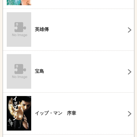
英雄傳
宝島
イップ・マン 序章