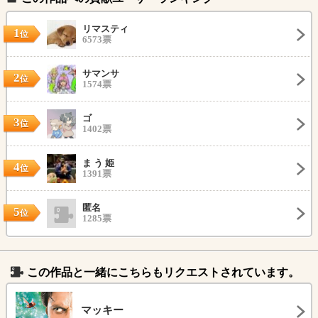
リマスティ
1
位
6573票
サマンサ
2
位
1574票
ゴ
3
位
1402票
ま う 姫
4
位
1391票
匿名
5
位
1285票
この作品と一緒にこちらもリクエストされています。
マッキー