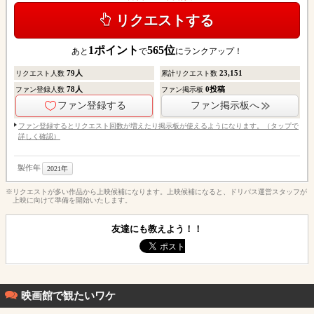
リクエストする
1
ポイント
565
位
あと
で
にランクアップ！
79
人
23,151
リクエスト人数
累計リクエスト数
78
人
0
投稿
ファン登録人数
ファン掲示板
ファン登録する
ファン掲示板へ
ファン登録するとリクエスト回数が増えたり掲示板が使えるようになります。（タップで
詳しく確認）
製作年
2021年
※リクエストが多い作品から上映候補になります。上映候補になると、ドリパス運営スタッフが
上映に向けて準備を開始いたします。
友達にも教えよう！！
映画館で観たいワケ