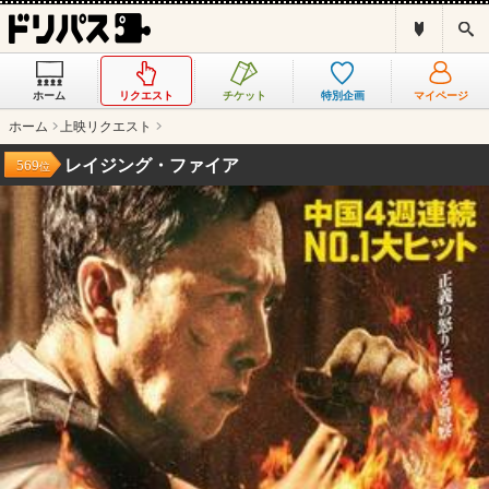
ド
検
リ
索
パ
ス
ホーム
リクエスト
チケット
特別企画
マイページ
と
は
ホーム
上映リクエスト
？
レイジング・ファイア
569
位