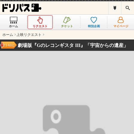
ド
検
リ
索
パ
ス
ホーム
リクエスト
チケット
特別企画
マイページ
と
は
ホーム
上映リクエスト
？
劇場版『Gのレコンギスタ III』「宇宙からの遺産」
2148
位