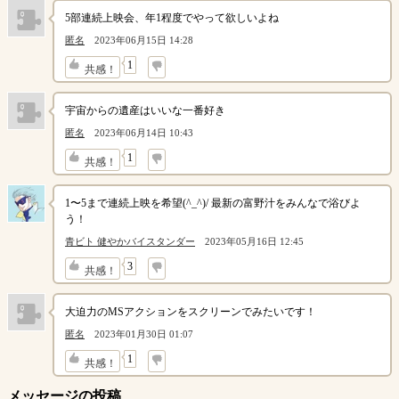
5部連続上映会、年1程度でやって欲しいよね
匿名
2023年06月15日 14:28
↓
1
共感！
宇宙からの遺産はいいな一番好き
匿名
2023年06月14日 10:43
↓
1
共感！
1〜5まで連続上映を希望(^_^)/ 最新の富野汁をみんなで浴びよ
う！
青ビト 健やかバイスタンダー
2023年05月16日 12:45
↓
3
共感！
大迫力のMSアクションをスクリーンでみたいです！
匿名
2023年01月30日 01:07
↓
1
共感！
メッセージの投稿