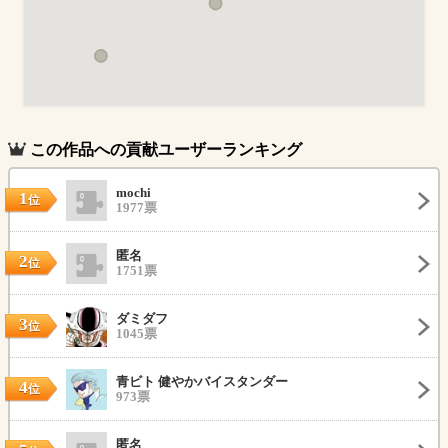
この作品への貢献ユーザーランキング
mochi
1
位
1977票
匿名
2
位
1751票
ダミダフ
3
位
1045票
青ビト 健やかバイスタンダー
4
位
973票
匿名