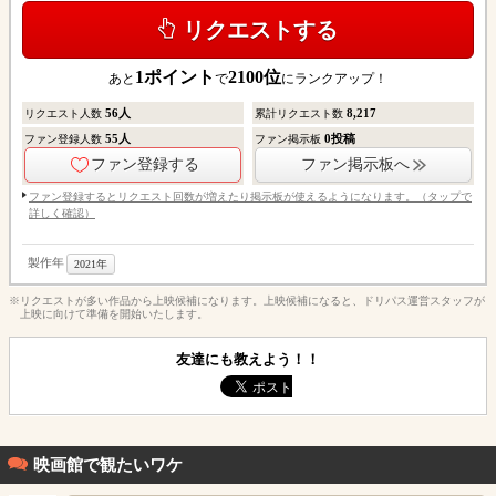
リクエストする
1
ポイント
2100
位
あと
で
にランクアップ！
56
人
8,217
リクエスト人数
累計リクエスト数
55
人
0
投稿
ファン登録人数
ファン掲示板
ファン登録する
ファン掲示板へ
ファン登録するとリクエスト回数が増えたり掲示板が使えるようになります。（タップで
詳しく確認）
製作年
2021年
※リクエストが多い作品から上映候補になります。上映候補になると、ドリパス運営スタッフが
上映に向けて準備を開始いたします。
友達にも教えよう！！
映画館で観たいワケ