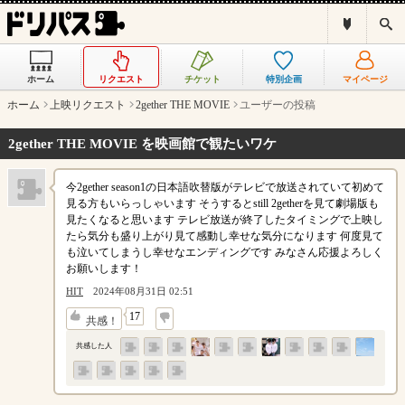
ド
検
リ
索
パ
ス
ホーム
リクエスト
チケット
特別企画
マイページ
と
は
ホーム
上映リクエスト
2gether THE MOVIE
ユーザーの投稿
？
2gether THE MOVIE を映画館で観たいワケ
今2gether season1の日本語吹替版がテレビで放送されていて初めて
見る方もいらっしゃいます そうするとstill 2getherを見て劇場版も
見たくなると思います テレビ放送が終了したタイミングで上映し
たら気分も盛り上がり見て感動し幸せな気分になります 何度見て
も泣いてしまうし幸せなエンディングです みなさん応援よろしく
お願いします！
HIT
2024年08月31日 02:51
↓
17
共感！
共感した人