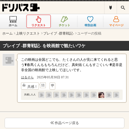
ド
検
リ
索
パ
ス
ホーム
リクエスト
チケット
特別企画
マイページ
と
は
ホーム
上映リクエスト
ブレイブ -群青戦記-
ユーザーの投稿
？
ブレイブ -群青戦記- を映画館で観たいワケ
この映画は全国どこでも、たくさんの人が見に来てくれると思
う❣️春馬くんももちろんだけど、真剣佑くんもすごくいい❣️是非是
非全国の映画館で上映してほしいです。
はるそら
2025年05月30日 07:31
↓
11
共感！
共感した人
作品ページ戻る