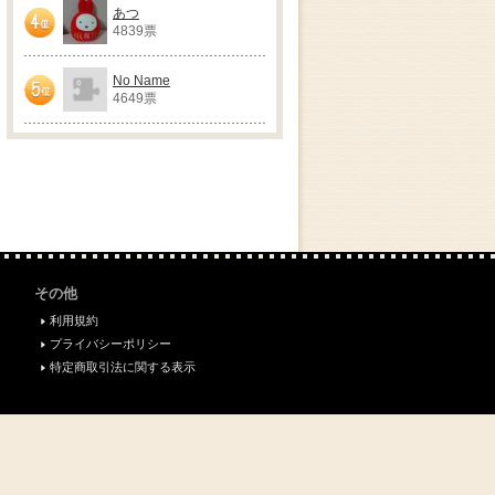
あつ
4839票
4位
No Name
4649票
5位
その他
利用規約
プライバシーポリシー
特定商取引法に関する表示