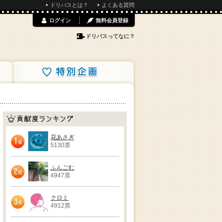
ドリパスとは？
よくある質問
ログイン
無料会員登録
ドリパスってなに？
特別企画
貢献度ランキング
花あさぎ
5130票
1位
ふんごむ
4947票
2位
クロミ
4912票
3位