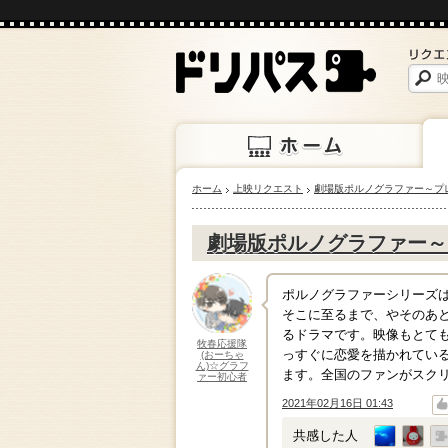
ホーム
上映リクエスト
劇場版ポルノグラファー～プ
ホーム
上映
劇場版ポルノグラファー～
ポルノグラファーシリーズ
そこに至るまで、やそのあ
るドラマです。映像もとて
牧春応援隊
っすぐに恋愛を描かれてい
(おーちゃ
ん)☆グラフ
ます。全国のファンがスク
ァー初心者
2021年02月16日 01:43
↑
↓
共感した人