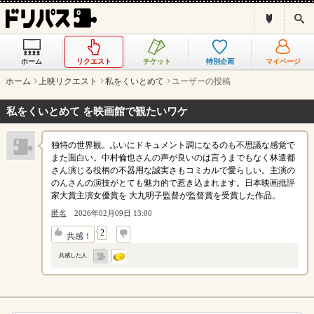
ド
検
リ
索
パ
ス
ホーム
リクエスト
チケット
特別企画
マイページ
と
は
ホーム
上映リクエスト
私をくいとめて
ユーザーの投稿
？
私をくいとめて を映画館で観たいワケ
独特の世界観。ふいにドキュメント調になるのも不思議な感覚で
また面白い。中村倫也さんの声が良いのは言うまでもなく林遣都
さん演じる役柄の不器用な誠実さもコミカルで愛らしい。主演の
のんさんの演技がとても魅力的で惹き込まれます。日本映画批評
家大賞主演女優賞を 大九明子監督が監督賞を受賞した作品。
匿名
2026年02月09日 13:00
↓
2
共感！
共感した人