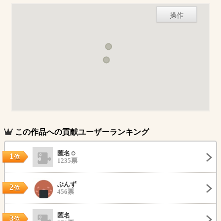
操作
この作品への貢献ユーザーランキング
匿名☺️
1
位
1235票
ぶんず
2
位
456票
匿名
3
位