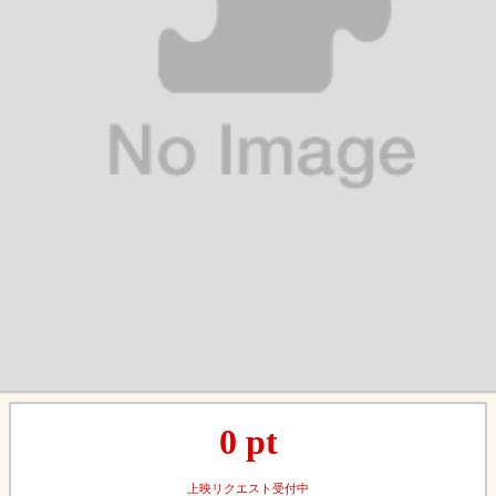
0
pt
上映リクエスト受付中