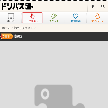
ド
検
リ
索
パ
ス
ホーム
リクエスト
チケット
特別企画
マイページ
と
は
ホーム
上映リクエスト
？
鼓動
5883
位