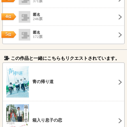
371票
匿名
4
位
246票
匿名
5
位
172票
この作品と一緒にこちらもリクエストされています。
青の帰り道
箱入り息子の恋