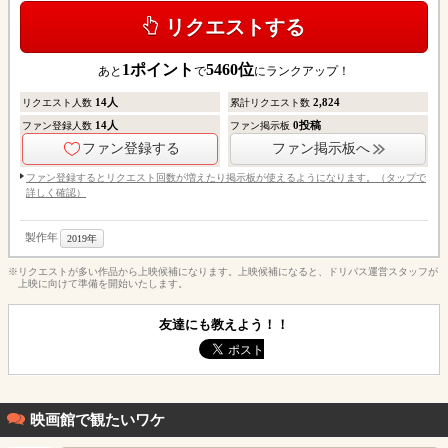
リクエストする
1
ポイント
5460
位
あと
で
にランクアップ！
14
人
2,824
リクエスト人数
累計リクエスト数
14
人
0
投稿
ファン登録人数
ファン掲示板
ファン登録する
ファン掲示板へ
ファン登録するとリクエスト回数が増えたり掲示板が使えるようになります。（タップで
詳しく確認）
製作年
2019年
※リクエストが多い作品から上映候補になります。上映候補になると、ドリパス運営スタッフが
上映に向けて準備を開始いたします。
友達にも教えよう！！
映画館で観たいワケ