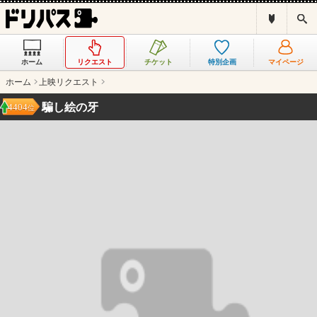
ド
検
リ
索
パ
ス
ホーム
リクエスト
チケット
特別企画
マイページ
と
は
ホーム
上映リクエスト
？
騙し絵の牙
4404
位