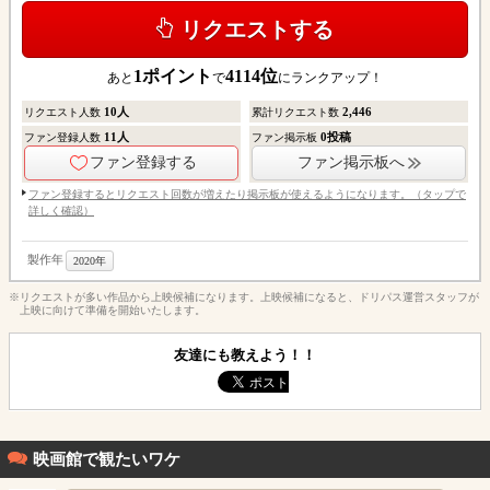
リクエストする
1
ポイント
4114
位
あと
で
にランクアップ！
10
人
2,446
リクエスト人数
累計リクエスト数
11
人
0
投稿
ファン登録人数
ファン掲示板
ファン登録する
ファン掲示板へ
ファン登録するとリクエスト回数が増えたり掲示板が使えるようになります。（タップで
詳しく確認）
製作年
2020年
※リクエストが多い作品から上映候補になります。上映候補になると、ドリパス運営スタッフが
上映に向けて準備を開始いたします。
友達にも教えよう！！
映画館で観たいワケ