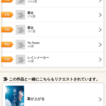
1944票
匿名
2
位
276票
匿名
3
位
107票
No Name
4
位
46票
レインメーカー
5
位
36票
この作品と一緒にこちらもリクエストされています。
幕が上がる