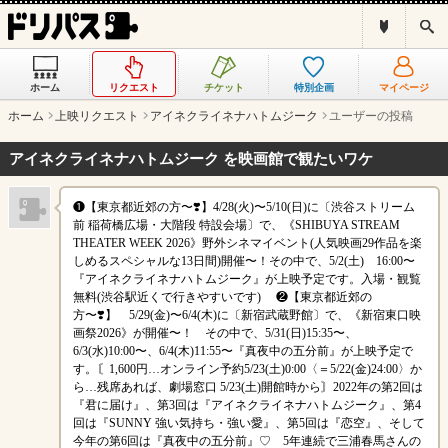
ド
検
リ
索
パ
ス
ホーム
リクエスト
チケット
特別企画
マイページ
と
は
ホーム
上映リクエスト
アイネクライネナハトムジーク
ユーザーの投稿
？
アイネクライネナハトムジーク を映画館で観たいワケ
❶【東京都近郊の方〜❣️】4/28(火)〜5/10(日)に〔渋谷ストリーム
前 稲荷橋広場・大階段 特設会場〕で、《SHIBUYA STREAM
THEATER WEEK 2026》野外シネマイベント(人気映画29作品を楽
しめるスペシャルな13日間)開催〜！その中で、5/2(土) 16:00〜
『アイネクライネナハトムジーク』が上映予定です。入場・観覧
無料(渋谷駅近くで行きやすいです) ❷【東京都近郊の
方〜❣️】 5/29(金)〜6/4(木)に〔新宿武蔵野館〕で、《新宿東口映
画祭2026》が開催〜！ その中で、5/31(日)15:35〜、
6/3(水)10:00〜、6/4(木)11:55〜『真夜中の五分前』が上映予定で
す。〘1,600円…オンライン予約5/23(土)0:00〈＝5/22(金)24:00〉か
ら…残席あれば、劇場窓口 5/23(土)開館時から〙2022年の第2回は
『君に届け』、第3回は『アイネクライネナハトムジーク』、第4
回は『SUNNY 強い気持ち・強い愛』、第5回は『恋空』、そして
今年の第6回は『真夜中の五分前』♡ 5年連続で三浦春馬さんの