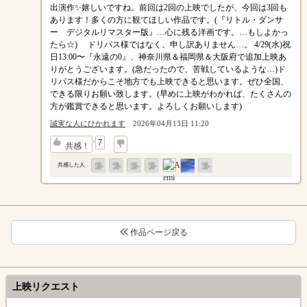
出演作✨嬉しいですね。前回は2回の上映でしたが、今回は3回も
あります！多くの方に観てほしい作品です。(『リトル・ダンサ
ー デジタルリマスター版』…心に残る洋画です。…もしよかっ
たら☆) ドリパス様ではなく、申し訳ありません…。 4/29(水)祝
日13:00〜『永遠の0』、神奈川県＆福岡県＆大阪府で追加上映あ
りがとうございます。(急だったので、苦戦しているような…)ド
リパス様だからこそ地方でも上映できると思います。ぜひ全国、
できる限りお願い致します。(早めに上映がわかれば、たくさんの
方が鑑賞できると思います。よろしくお願いします)
誠実な人にひかれます
2026年04月13日 11:20
↓
7
共感！
共感した人
作品ページ戻る
上映リクエスト