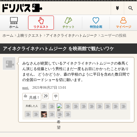
ド
検
リ
索
パ
ス
ホーム
リクエスト
チケット
特別企画
マイページ
と
は
ホーム
上映リクエスト
アイネクライネナハトムジーク
ユーザーの投稿
？
アイネクライネナハトムジーク を映画館で観たいワケ
みなさんが絶賛しているアイネクライネナハトムジークの春馬く
ん演じる佐藤という男性にまだ一度もお目にかかったことがあり
ません。 どうかどうか、森の学校のように平日を含めた数日間で
の全国ロードショーを切に願います。
nori
2021年06月27日 13:01
↓
29
共感！
共感した人