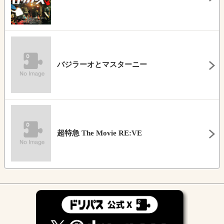
バジラーオとマスターニー
超特急 The Movie RE:VE