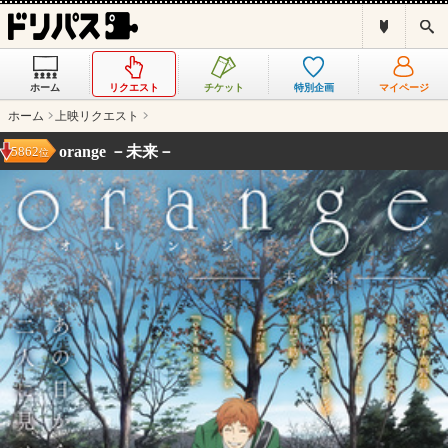
ド
検
リ
索
パ
ス
ホーム
リクエスト
チケット
特別企画
マイページ
と
は
ホーム
上映リクエスト
？
orange －未来－
5862
位