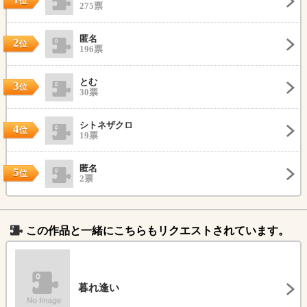
位
275票
匿名
2
位
196票
とむ
3
位
30票
シトネザクロ
4
位
19票
匿名
5
位
2票
この作品と一緒にこちらもリクエストされています。
暮れ逢い