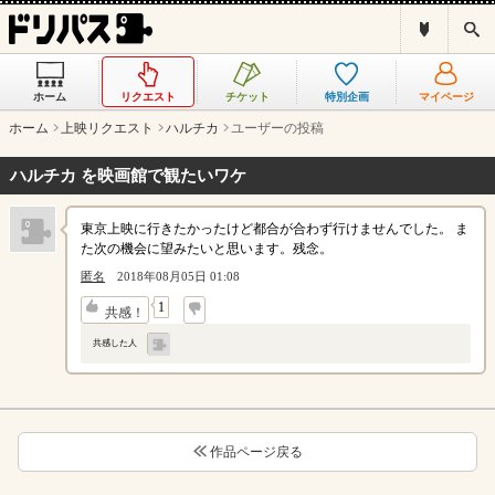
ド
検
リ
索
パ
ス
ホーム
リクエスト
チケット
特別企画
マイページ
と
は
ホーム
上映リクエスト
ハルチカ
ユーザーの投稿
？
ハルチカ を映画館で観たいワケ
東京上映に行きたかったけど都合が合わず行けませんでした。 ま
た次の機会に望みたいと思います。残念。
匿名
2018年08月05日 01:08
↓
1
共感！
共感した人
作品ページ戻る