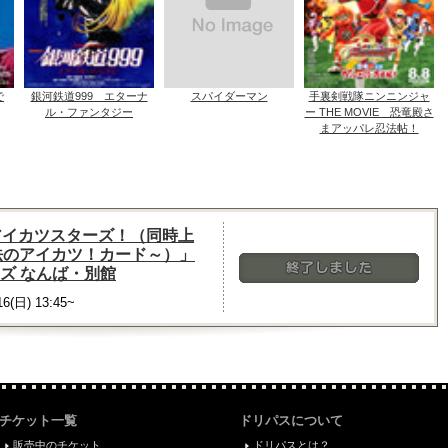
で
銀河鉄道999 エターナ
スパイダーマン
手裏剣戦隊ニンニンジャ
ル・ファンタジー
ー THE MOVIE 恐竜殿さ
まアッパレ忍法帖！
版アイカツスターズ！（同時上
法のアイカツ！カード～）」
マズ なんば・別館
終了しました
16(日) 13:45~
チケット一覧
ドリパスについて
販売中のチケット
ドリパスとは？