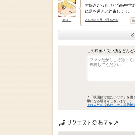
大好きだったけど当時中学3
に足を運ぶと約束しよう。
2023年06月27日 02:02
名無し
↑
↓
この映画の良い所をどんど
＊「映画館で観たいワケ」を書
示になる場合がございます。）
それ以外の投稿はファン掲示板
リクエストの地域分布