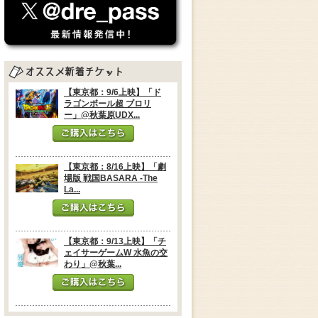
【東京都：9/6上映】「ド
ラゴンボール超 ブロリ
ー」@秋葉原UDX...
【東京都：8/16上映】「劇
場版 戦国BASARA -The
La...
【東京都：9/13上映】「チ
ェイサーゲームW 水魚の交
わり」@秋葉...