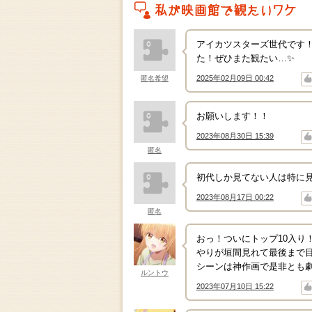
私がこの作品を映画館で観たいワケ
アイカツスターズ世代です
た！ぜひまた観たい…✨
2025年02月09日 00:42
匿名希望
↑
↓
お願いします！！
2023年08月30日 15:39
↑
↓
匿名
初代しか見てない人は特に見
2023年08月17日 00:22
↑
↓
匿名
おっ！ついにトップ10入り
やりが垣間見れて最後まで
シーンは神作画で是非とも
ルントウ
2023年07月10日 15:22
↑
↓