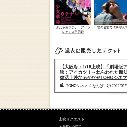
少女革命ウテナ アドゥ
君の名前で僕を呼ん
レセンス黙示録
過去に販売したチケット
【大阪府：1/16上映】「劇場
映：アイカツ！～ねらわれた魔
復活上映なるか!?＠TOHOシネ
TOHOシネマズ なんば
2022/01/
上映リクエスト
年代から探す