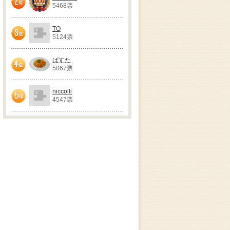
5468票
2位
TO
5124票
3位
ぱすた
5067票
4位
niccolli
4547票
5位