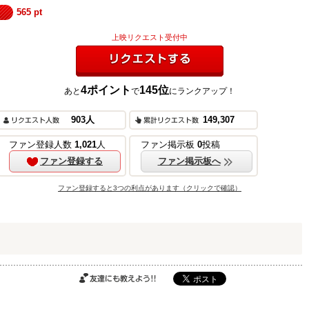
565
pt
上映リクエスト受付中
4
ポイント
145
位
あと
で
にランクアップ！
リクエストする
903
人
149,307
ご購入はこちら
ファン登録人数
1,021
人
ファン掲示板
0
投稿
ファン登録する
ファン掲示板へ
ファン登録すると3つの利点があります（クリックで確認）
ご購入はこちら
ご購入はこちら
友達にも教えよ
う!!