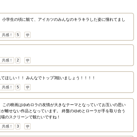
！ 小学生の頃に観て、アイカツのみんなのキラキラした姿に憧れてまし
共感！
5
共感！
2
てほしい！！ みんなでトップ3狙いましょう！！！！
共感！
5
！ この映画はゆめロラの友情が大きなテーマとなっていてお互いの思い
目が離せない作品となっています。 終盤のゆめとローラが手を取り合う
劇場のスクリーンで観たいですね！
共感！
3