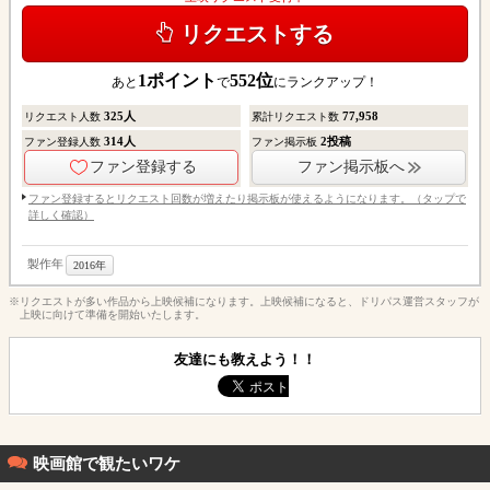
リクエストする
1
ポイント
552
位
あと
で
にランクアップ！
325
人
77,958
リクエスト人数
累計リクエスト数
314
人
2
投稿
ファン登録人数
ファン掲示板
ファン登録する
ファン掲示板へ
ファン登録するとリクエスト回数が増えたり掲示板が使えるようになります。（タップで
詳しく確認）
製作年
2016年
※リクエストが多い作品から上映候補になります。上映候補になると、ドリパス運営スタッフが
上映に向けて準備を開始いたします。
友達にも教えよう！！
映画館で観たいワケ