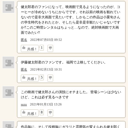
健太郎君のファンになって、映画館で見るようになったのが、コ
ーヒーが冷めないうちにからでです、それ以前の映画を観れてい
ないので是非大画面で見たいです、しかもこの作品は小栗旬さん
の学生時代をされたとか、そしたら是非是非観たいじゃないです
か‼️このご時世レンタルはちょっと…なので、絶対映画館で大画
面でみたい‼️
匿名
2022年07月03日 09:52
↓
1
共感！
伊藤健太郎君のファンです。 福岡で上映してください。
匿名
2021年02月13日 10:31
↓
5
共感！
この映画で健太郎さんの演技にオチました。 登場シーンは少ない
けど、これは必ず見るべきです
suzu
2021年01月13日 13:26
↓
8
共感！
作品毎に、そして役柄毎にガラリと雰囲気が変えられる健太郎く