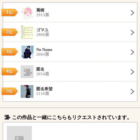
喬樹
1
位
2913票
ゴマユ
2
位
2866票
No Name
3
位
2664票
匿名
4
位
2654票
匿名希望
5
位
2110票
この作品と一緒にこちらもリクエストされています。