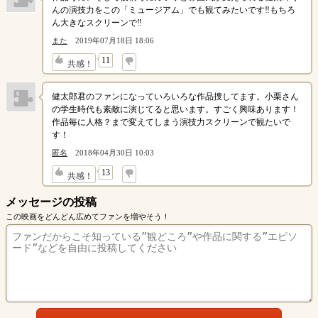
んの演技力をこの「ミュージアム」でも観てみたいです‼️もちろ
ん大きなスクリーンで‼️
また
2019年07月18日 18:06
↓
11
共感！
健太郎君のファンになっていろいろな作品捜してます。小栗さん
の学生時代も素敵に演じてると思います。すごく興味あります！
作品毎に人格？まで変えてしまう演技力スクリーンで観たいで
す！
匿名
2018年04月30日 10:03
↓
13
共感！
メッセージの投稿
この映画をどんどん広めてファンを増やそう！