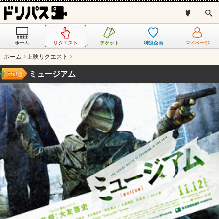
ド
検
リ
索
パ
ス
ホーム
リクエスト
チケット
特別企画
マイページ
と
は
ホーム
上映リクエスト
？
ミュージアム
553
位