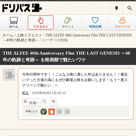
ド
検
リ
索
パ
ス
ホーム
リクエスト
チケット
特別企画
マイページ
と
は
ホーム
上映リクエスト
THE ALFEE 40th Anniversary Film THE LAST GENESIS
？
～40年の軌跡と奇跡～
ユーザーの投稿
THE ALFEE 40th Anniversary Film THE LAST GENESIS ～40
年の軌跡と奇跡～ を映画館で観たいワケ
今年45周年です！！こんな上映に適した年はありません！！最近
ハマった方達の為にもぜひ劇場上映をお願いします！もう一度ス
クリーンで観たい…✨
匿名
2019年06月11日 02:13
↓
5
共感！
共感した人