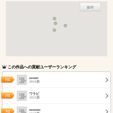
操作
この作品への貢献ユーザーランキング
uzume
1
位
4959票
ワラビ
2
位
2055票
noname
3
位