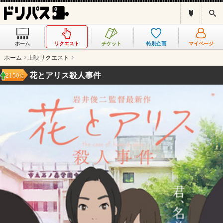
ド
検
リ
索
パ
ス
ホーム
リクエスト
チケット
特別企画
マイページ
と
は
ホーム
上映リクエスト
？
花とアリス殺人事件
2150
位