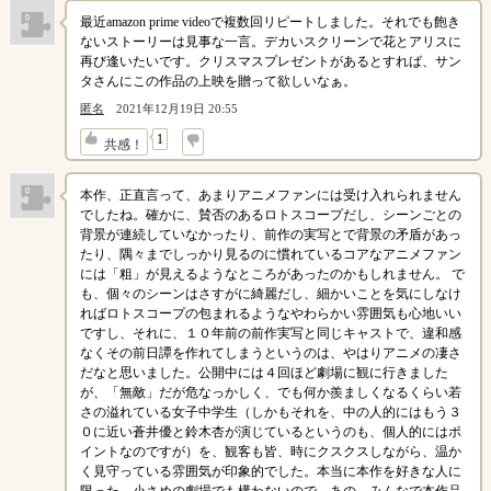
最近amazon prime videoで複数回リピートしました。それでも飽き
ないストーリーは見事な一言。デカいスクリーンで花とアリスに
再び逢いたいです。クリスマスプレゼントがあるとすれば、サン
タさんにこの作品の上映を贈って欲しいなぁ。
匿名
2021年12月19日 20:55
↓
1
共感！
本作、正直言って、あまりアニメファンには受け入れられません
でしたね。確かに、賛否のあるロトスコープだし、シーンごとの
背景が連続していなかったり、前作の実写とで背景の矛盾があっ
たり、隅々までしっかり見るのに慣れているコアなアニメファン
には「粗」が見えるようなところがあったのかもしれません。 で
も、個々のシーンはさすがに綺麗だし、細かいことを気にしなけ
ればロトスコープの包まれるようなやわらかい雰囲気も心地いい
ですし、それに、１０年前の前作実写と同じキャストで、違和感
なくその前日譚を作れてしまうというのは、やはりアニメの凄さ
だなと思いました。公開中には４回ほど劇場に観に行きました
が、「無敵」だが危なっかしく、でも何か羨ましくなるくらい若
さの溢れている女子中学生（しかもそれを、中の人的にはもう３
０に近い蒼井優と鈴木杏が演じているというのも、個人的にはポ
イントなのですが）を、観客も皆、時にクスクスしながら、温か
く見守っている雰囲気が印象的でした。本当に本作を好きな人に
限った、小さめの劇場でも構わないので、あの、みんなで本作品