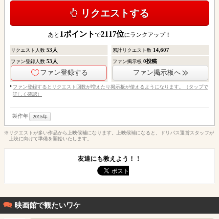
リクエストする
1
ポイント
2117
位
あと
で
にランクアップ！
53
人
14,607
リクエスト人数
累計リクエスト数
53
人
0
投稿
ファン登録人数
ファン掲示板
ファン登録する
ファン掲示板へ
ファン登録するとリクエスト回数が増えたり掲示板が使えるようになります。（タップで
詳しく確認）
製作年
2015年
※リクエストが多い作品から上映候補になります。上映候補になると、ドリパス運営スタッフが
上映に向けて準備を開始いたします。
友達にも教えよう！！
映画館で観たいワケ