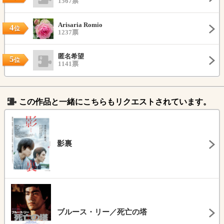
1567票
Arisaria Romio
4
位
1237票
匿名希望
5
位
1141票
この作品と一緒にこちらもリクエストされています。
影裏
ブルース・リー／死亡の塔