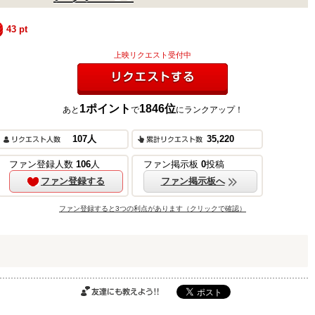
43
pt
上映リクエスト受付中
1
ポイント
1846
位
あと
で
にランクアップ！
リクエストする
ご購入はこちら
107
人
35,220
ファン登録人数
106
人
ファン掲示板
0
投稿
ファン登録する
ファン掲示板へ
ご購入はこちら
ファン登録すると3つの利点があります（クリックで確認）
ご購入はこちら
友達にも教えよ
う!!