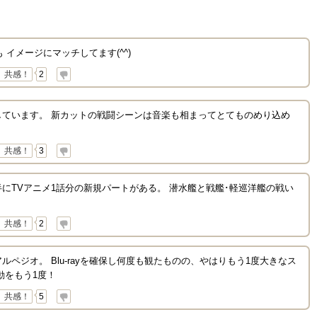
 イメージにマッチしてます(^^)
共感！
2
しています。 新カットの戦闘シーンは音楽も相まってとてものめり込め
共感！
3
にTVアニメ1話分の新規パートがある。 潜水艦と戦艦･軽巡洋艦の戦い
共感！
2
ペジオ。 Blu-rayを確保し何度も観たものの、やはりもう1度大きなス
動をもう1度！
共感！
5