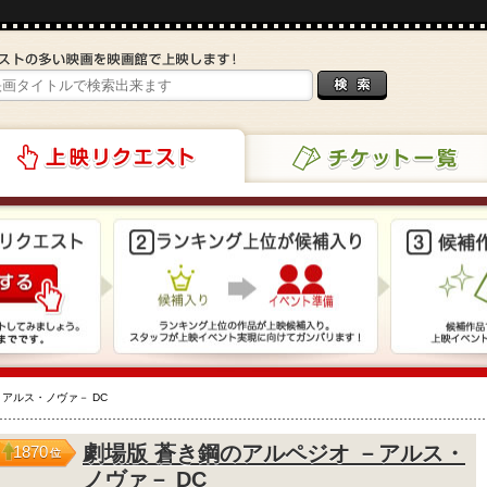
チケット一覧
リクエスト
－アルス・ノヴァ－ DC
劇場版 蒼き鋼のアルペジオ －アルス・
1870
位
ノヴァ－ DC