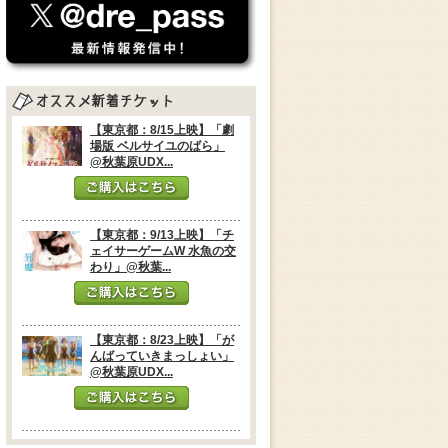
【東京都：8/15上映】「劇
場版 ベルサイユのばら」
@秋葉原UDX...
【東京都：9/13上映】「チ
ェイサーゲームW 水魚の交
わり」@秋葉...
【東京都：8/23上映】「が
んばっていきまっしょい」
@秋葉原UDX...