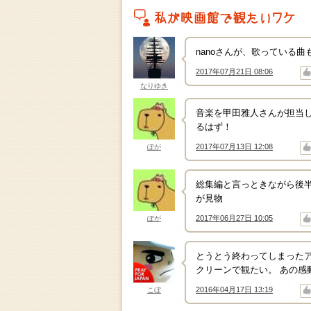
私がこの作品を映画館で観たいワケ
nanoさんが、歌っている曲も
2017年07月21日 08:06
↑
↓
なりゆき
音楽を甲田雅人さんが担当
るはず！
2017年07月13日 12:08
ぽが
↑
↓
総集編と言っときながら後半
が見物
2017年06月27日 10:05
ぽが
↑
↓
とうとう終わってしまったアル
クリーンで観たい。 あの感
2016年04月17日 13:19
こぼ
↑
↓