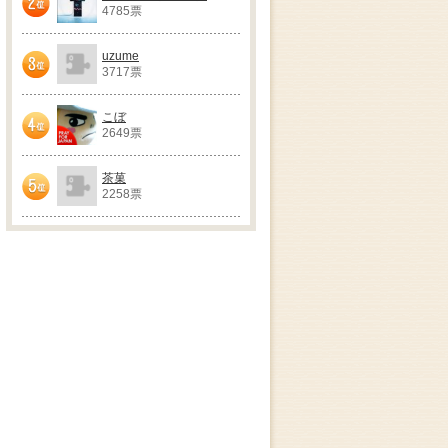
4785票
2位
uzume
3717票
3位
こぼ
2649票
4位
茶菓
2258票
5位