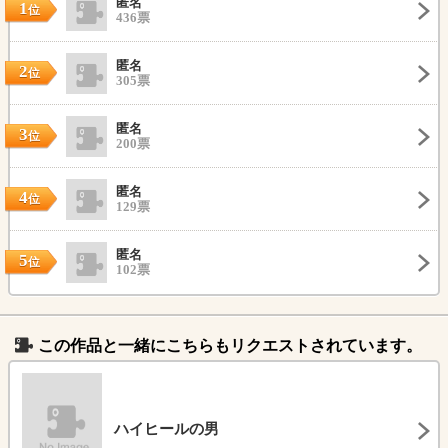
匿名
1
位
436票
匿名
2
位
305票
匿名
3
位
200票
匿名
4
位
129票
匿名
5
位
102票
この作品と一緒にこちらもリクエストされています。
ハイヒールの男