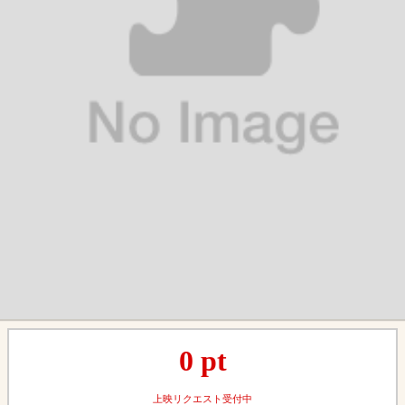
0
pt
上映リクエスト受付中