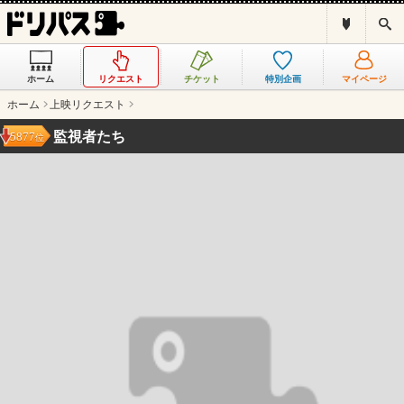
ド
検
リ
索
パ
ス
ホーム
リクエスト
チケット
特別企画
マイページ
と
は
ホーム
上映リクエスト
？
監視者たち
5877
位