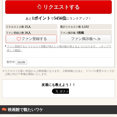
リクエストする
1
ポイント
5456
位
あと
で
にランクアップ！
25
人
1,532
リクエスト人数
累計リクエスト数
26
人
1
投稿
ファン登録人数
ファン掲示板
ファン登録する
ファン掲示板へ
ファン登録するとリクエスト回数が増えたり掲示板が使えるようになります。（タップで
詳しく確認）
製作年
2013年
※リクエストが多い作品から上映候補になります。上映候補になると、ドリパス運営スタッフが
上映に向けて準備を開始いたします。
友達にも教えよう！！
映画館で観たいワケ