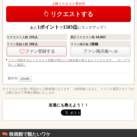
上映リクエスト受付中
リクエストする
1
ポイント
1585
位
あと
で
にランクアップ！
210
人
44,865
リクエスト人数
累計リクエスト数
208
人
2
投稿
ファン登録人数
ファン掲示板
ファン登録する
ファン掲示板へ
ファン登録するとリクエスト回数が増えたり掲示板が使えるようになります。（タップで
詳しく確認）
製作年
2014年
※リクエストが多い作品から上映候補になります。上映候補になると、ドリパス運営スタッフが
上映に向けて準備を開始いたします。
友達にも教えよう！！
映画館で観たいワケ