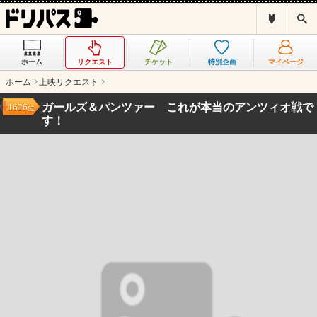
ド
検
リ
索
パ
ス
ホーム
リクエスト
チケット
特別企画
マイページ
と
は
ホーム
上映リクエスト
？
ガールズ＆パンツァー これが本当のアンツィオ戦で
1626
位
す！