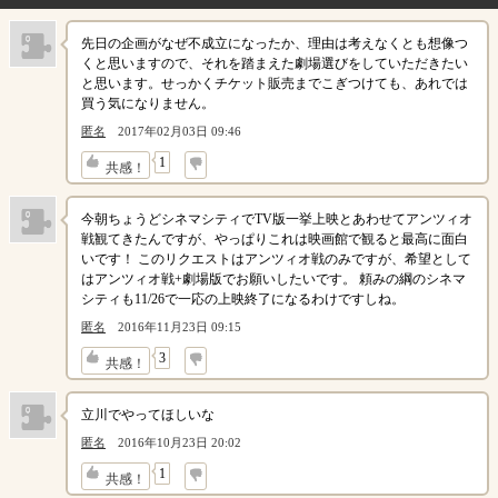
先日の企画がなぜ不成立になったか、理由は考えなくとも想像つ
くと思いますので、それを踏まえた劇場選びをしていただきたい
と思います。せっかくチケット販売までこぎつけても、あれでは
買う気になりません。
匿名
2017年02月03日 09:46
↓
1
共感！
今朝ちょうどシネマシティでTV版一挙上映とあわせてアンツィオ
戦観てきたんですが、やっぱりこれは映画館で観ると最高に面白
いです！ このリクエストはアンツィオ戦のみですが、希望として
はアンツィオ戦+劇場版でお願いしたいです。 頼みの綱のシネマ
シティも11/26で一応の上映終了になるわけですしね。
匿名
2016年11月23日 09:15
↓
3
共感！
立川でやってほしいな
匿名
2016年10月23日 20:02
↓
1
共感！