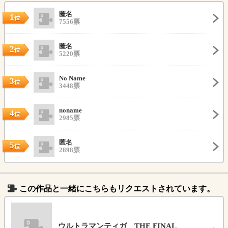
匿名
1
位
7556票
匿名
2
位
5220票
No Name
3
位
3448票
noname
4
位
2985票
匿名
5
位
2898票
この作品と一緒にこちらもリクエストされています。
ウルトラマンティガ THE FINAL