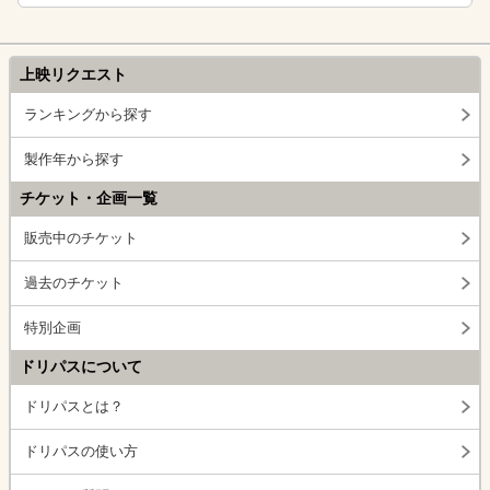
上映リクエスト
ランキングから探す
製作年から探す
チケット・企画一覧
販売中のチケット
過去のチケット
特別企画
ドリパスについて
ドリパスとは？
ドリパスの使い方