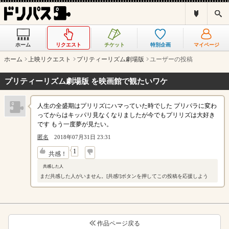
ド
検
リ
索
パ
ス
ホーム
リクエスト
チケット
特別企画
マイページ
と
は
ホーム
上映リクエスト
プリティーリズム劇場版
ユーザーの投稿
？
プリティーリズム劇場版 を映画館で観たいワケ
人生の全盛期はプリリズにハマっていた時でした プリパラに変わ
ってからはキッパリ見なくなりましたが今でもプリリズは大好き
です もう一度夢が見たい。
匿名
2018年07月31日 23:31
↓
1
共感！
共感した人
まだ共感した人がいません。[共感!]ボタンを押してこの投稿を応援しよう
作品ページ戻る