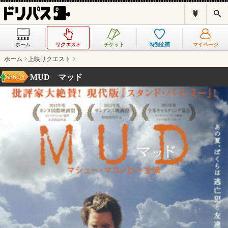
ド
検
リ
索
パ
ス
ホーム
リクエスト
チケット
特別企画
マイページ
と
は
ホーム
上映リクエスト
？
MUD マッド
5860
位