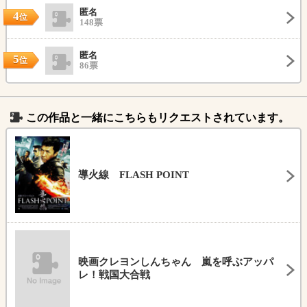
匿名
4
位
148票
匿名
5
位
86票
この作品と一緒にこちらもリクエストされています。
導火線 FLASH POINT
映画クレヨンしんちゃん 嵐を呼ぶアッパ
レ！戦国大合戦