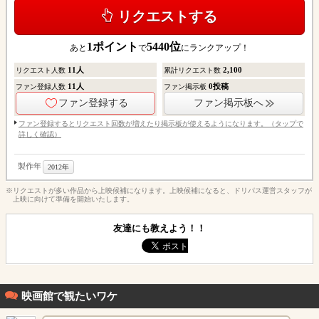
リクエストする
1
ポイント
5440
位
あと
で
にランクアップ！
11
人
2,100
リクエスト人数
累計リクエスト数
11
人
0
投稿
ファン登録人数
ファン掲示板
ファン登録する
ファン掲示板へ
ファン登録するとリクエスト回数が増えたり掲示板が使えるようになります。（タップで
詳しく確認）
製作年
2012年
※リクエストが多い作品から上映候補になります。上映候補になると、ドリパス運営スタッフが
上映に向けて準備を開始いたします。
友達にも教えよう！！
映画館で観たいワケ