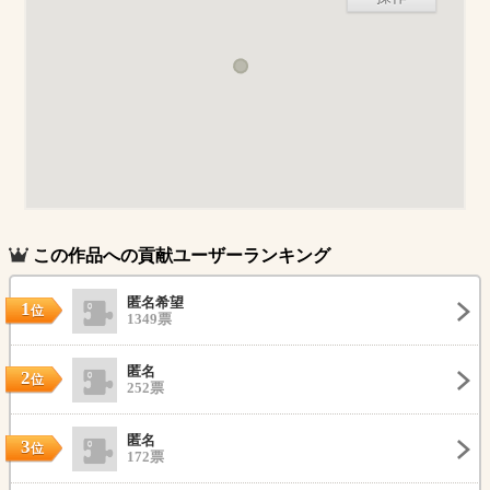
この作品への貢献ユーザーランキング
匿名希望
1
位
1349票
匿名
2
位
252票
匿名
3
位
172票