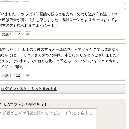
ざいました！ やっぱり映画館で観ると迫力も、のめり込み方も違ってす
音上映は低音が特に迫力を感じました、戦闘シーンがよりカッコよくてよ
地方の方も観られますようにー！！
共感！
12
最高でした！！ 沢山の市民の方々と一緒に見守ってイイとこでは遠慮なく
場ならでは。ドリパスさん素敵な時間、本当にありがとうございました！
続けるよその未来まで♫色んな街の市民ともこのワクワクをシェア出来ま
ライジング最高！！
共感！
12
ログインすると、もっと見れます
ん広めてファンを増やそう！