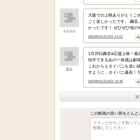
大阪での上映ありがとうご
ごく楽しかったです。 轟
かったです！ ぜひぜひ他の
もちもち
2024年01月23日 13:21
↑
↓
1月20日轟音&応援上映！
拍手できるあの一体感は劇
これからもタイバニを追い
匿名
すように…タイバニ最高！
2024年01月23日 10:30
↑
↓
この映画の良い所をどんど