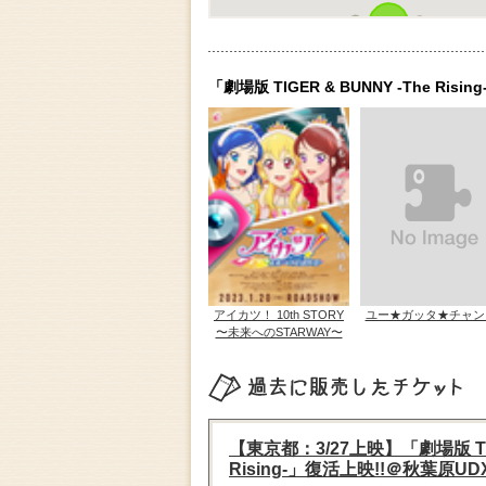
「劇場版 TIGER & BUNNY -Th
アイカツ！ 10th STORY
ユー★ガッタ★チャン
〜未来へのSTARWAY〜
過去に販売したチケット
【東京都：3/27上映】「劇場版 TIGE
Rising-」復活上映!!＠秋葉原U