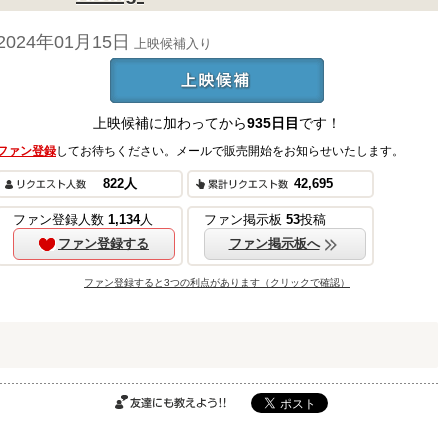
2024年01月15日
上映候補入り
上映候補に加わってから
935日目
です！
上映候補
ファン登録
してお待ちください。メールで販売開始をお知らせいたします。
ご購入はこちら
822
人
42,695
ファン登録人数
1,134
人
ファン掲示板
53
投稿
ファン登録する
ファン掲示板へ
ファン登録すると3つの利点があります（クリックで確認）
ご購入はこちら
ご購入はこちら
友達にも教えよ
う!!