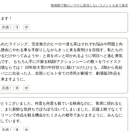
映画館で観たいワケに該当しないコメントも全て表示
します！
共感！
3
られたライジング。完全無欠のヒーロー達も実はそれぞれ悩みや問題と向
も懸命にやれる事を手探りしながらきっと来る夜明けを目指す。私たちの
やるだけやってみようや」と肩をポンと叩かれるように明日へと進む勇気
です。 もちろん手に汗握る戦闘/アクションシーンの数々をワイドスク
場ならでは！ 10年前大雪の中封切りに駆けつけたひとも、2期から見始
イバニに出会った人…全国ンビルト全ての市民が劇場で、劇場版2作品を
て来ますように。
共感！
8
りがとうございました。何度も何度も観ている映画なのに、客席に揺れるヒ
て、また新鮮な気持ちでぼろぼろ泣いてしまいました。応援上映でなくて
クリーンで作品を観る機会がたくさんの都市でありますように、みんなに
援しています。
共感！
8