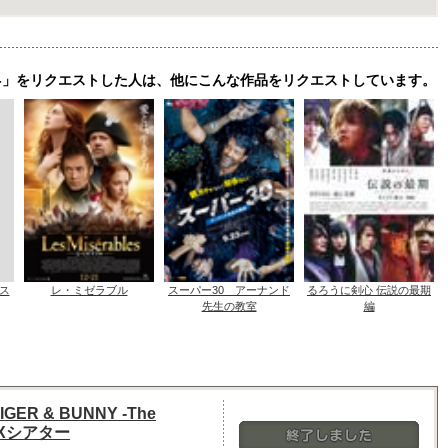
e Rising-」をリクエストした人は、他にこんな作品をリクエストしています。
ス
レ・ミゼラブル
スーパー30 アーナンド
るろうに剣心 伝説の最期
先生の教室
編
R & BUNNY -The
DXシアター