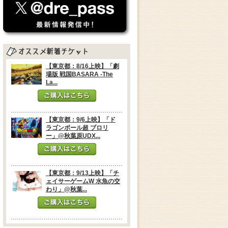
【東京都：8/16上映】「劇
場版 戦国BASARA -The
La...
【東京都：9/6上映】「ド
ラゴンボール超 ブロリ
ー」@秋葉原UDX...
【東京都：9/13上映】「チ
ェイサーゲームW 水魚の交
わり」@秋葉...