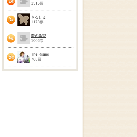
1515票
2位
きるしぇ
1178票
3位
匿名希望
1006票
4位
The Rising
708票
5位