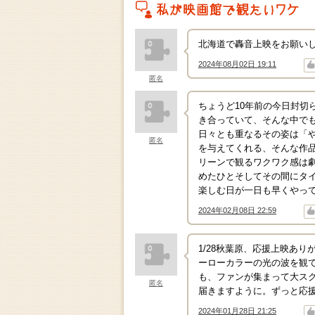
私がこの作品を映画館で観たいワケ
北海道で轟音上映をお願い
2024年08月02日 19:11
↑
↓
匿名
ちょうど10年前の今日封切
き合っていて、そんな中で
日々とも重なるその姿は「
匿名
を与えてくれる、そんな作品
リーンで観るワクワク感は劇
めたひとそしてその間にタ
楽しむ日が一日も早くやっ
2024年02月08日 22:59
↑
↓
1/28秋葉原、応援上映あ
ーローカラーの光の波を観
も、ファンが集まって大ス
匿名
届きますように。ずっと応
2024年01月28日 21:25
↑
↓