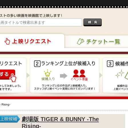
チケット一覧
リクエスト
Rising-
劇場版 TIGER & BUNNY -The
上映候補
Rising-