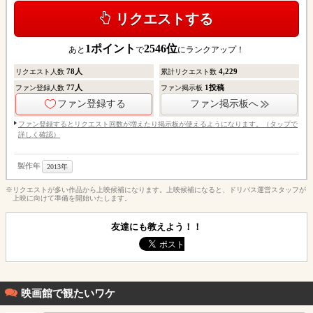
リクエストする
1
ポイント
2546
位
あと
で
にランクアップ！
78
人
4,229
リクエスト人数
累計リクエスト数
77
人
1
投稿
ファン登録人数
ファン掲示板
ファン登録する
ファン掲示板へ
ファン登録するとリクエスト回数が増えたり掲示板が使えるようになります。（タップで
詳しく確認）
製作年
2013年
※リクエストが多い作品から上映候補になります。上映候補になると、ドリパス運営スタッフが
上映に向けて準備を開始いたします。
友達にも教えよう！！
映画館で観たいワケ