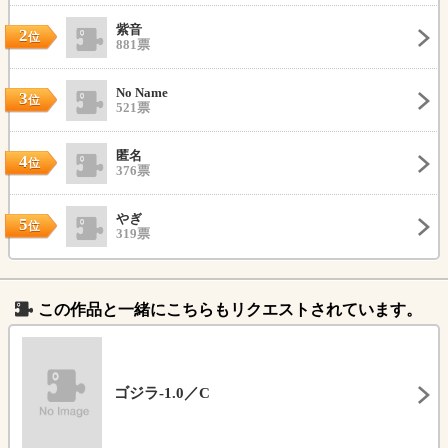
紫音
2
位
881票
No Name
3
位
521票
匿名
4
位
376票
やぎ
5
位
319票
この作品と一緒にこちらもリクエストされています。
ゴジラ-1.0／C