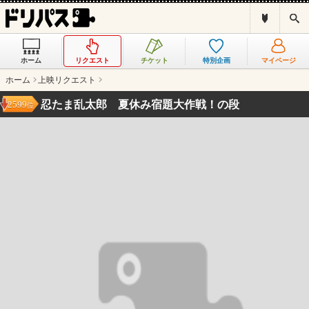
ド
検
リ
索
パ
ス
ホーム
リクエスト
チケット
特別企画
マイページ
と
は
ホーム
上映リクエスト
？
忍たま乱太郎 夏休み宿題大作戦！の段
2599
位