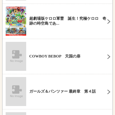
超劇場版ケロロ軍曹 誕生！究極ケロロ 奇
跡の時空島であ...
COWBOY BEBOP 天国の扉
ガールズ＆パンツァー 最終章 第４話