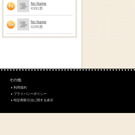
No Name
4391票
4位
No Name
4266票
5位
その他
利用規約
プライバシーポリシー
特定商取引法に関する表示