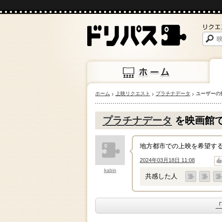
ホーム
上映リクエスト
プラチナデータ
ユーザーの
ホーム
上映
プラチナデータ
を映画館
地方都市での上映を希望す
2024年03月18日 11:08
↑
↓
kabin
共感した人
「