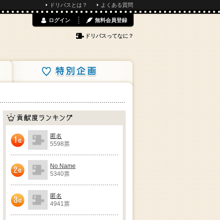
ドリパスとは？
よくある質問
ログイン
無料会員登録
ドリパスってなに？
特別企画
貢献度ランキング
匿名
5598票
1位
No Name
5340票
2位
匿名
4941票
3位