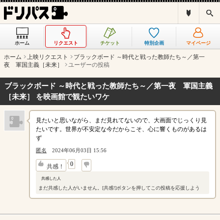
ド
検
リ
索
パ
ス
ホーム
リクエスト
チケット
特別企画
マイページ
と
は
ホーム
上映リクエスト
ブラックボード ～時代と戦った教師たち～／第一
？
夜 軍国主義［未来］
ユーザーの投稿
ブラックボード ～時代と戦った教師たち～／第一夜 軍国主義
［未来］ を映画館で観たいワケ
見たいと思いながら、まだ見れてないので、大画面でじっくり見
たいです。世界が不安定な今だからこそ、心に響くものがあるは
ず
匿名
2024年06月03日 15:56
↓
0
共感！
共感した人
まだ共感した人がいません。[共感!]ボタンを押してこの投稿を応援しよう