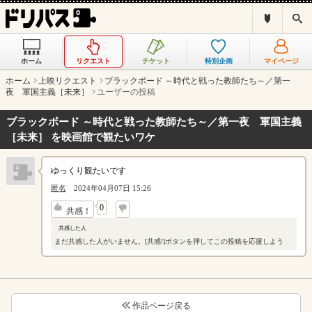
ド
検
リ
索
パ
ス
ホーム
リクエスト
チケット
特別企画
マイページ
と
は
ホーム
上映リクエスト
ブラックボード ～時代と戦った教師たち～／第一
？
夜 軍国主義［未来］
ユーザーの投稿
ブラックボード ～時代と戦った教師たち～／第一夜 軍国主義
［未来］ を映画館で観たいワケ
ゆっくり観たいです
匿名
2024年04月07日 15:26
↓
0
共感！
共感した人
まだ共感した人がいません。[共感!]ボタンを押してこの投稿を応援しよう
作品ページ戻る