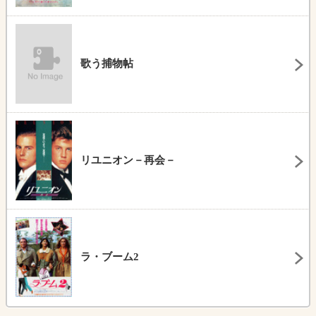
歌う捕物帖
リユニオン－再会－
ラ・ブーム2