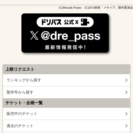
(C)Messiah Project (C)2011映画「メサイア」製作委員会
上映リクエスト
ランキングから探す
製作年から探す
チケット・企画一覧
販売中のチケット
過去のチケット