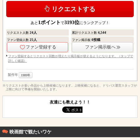
リクエストする
1
ポイント
3193
位
あと
で
にランクアップ！
24
人
4,544
リクエスト人数
累計リクエスト数
25
人
0
投稿
ファン登録人数
ファン掲示板
ファン登録する
ファン掲示板へ
ファン登録するとリクエスト回数が増えたり掲示板が使えるようになります。（タップで
詳しく確認）
製作年
1989年
※リクエストが多い作品から上映候補になります。上映候補になると、ドリパス運営スタッフが
上映に向けて準備を開始いたします。
友達にも教えよう！！
映画館で観たいワケ