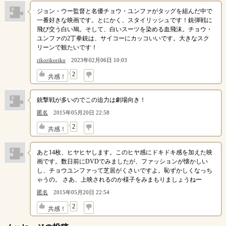
ジョン・ウー監督と名優チョウ・ユンファがタッグを組んだ中で
一番好きな映画です。とにかく、スタイリッシュです！銃弾戦に
飛び交う白い鳩。そして、白いスーツを染める血飛沫。チョウ・
ユンファの2丁拳銃は、サイコーにカッコいいです。大きなスク
リーンで観たいです！
rikorikoriko
2023年02月06日 10:03
↓
2
共感！
銃撃戦が多いのでこの迫力は劇場向き！
匿名
2015年05月20日 22:58
↓
2
共感！
あと14枚、ヒヤヒヤします。このヒヤ感にドキドキ感を加えた映
画です。数日前にDVDでみましたが、ファッションが懐かしい
し、チョウユンファって芝居がくさいですよ。恥ずかしくなっち
ゃうの。 さあ、上映されるのか様子をみまもりましょうねー
匿名
2015年05月20日 22:54
↓
2
共感！