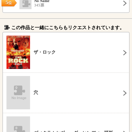
No Name
5
位
345票
この作品と一緒にこちらもリクエストされています。
ザ・ロック
穴