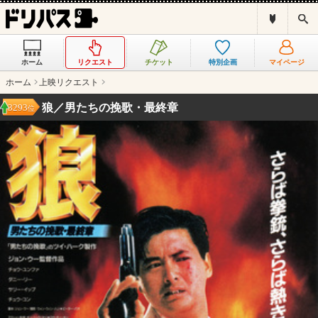
ド
検
リ
索
パ
ス
ホーム
リクエスト
チケット
特別企画
マイページ
と
は
ホーム
上映リクエスト
？
狼／男たちの挽歌・最終章
3293
位