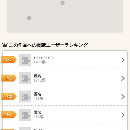
この作品への貢献ユーザーランキング
rikorikoriko
1
位
1499票
匿名
2
位
1242票
匿名
3
位
461票
匿名
4
位
360票