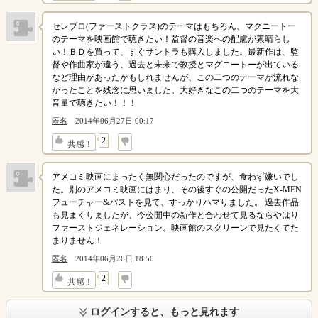
セレブロ(ファーストクラス)のテーマはもちろん、マグニートー
のテーマを映画館で聴きたい！監督の音楽への配慮が素晴らし
い！ＢＤを買って、すぐサントラも購入しました。最新作は、監
督や作曲家が違う、過去と未来で教授とマグニートーが出ている
など理由があったかもしれませんが、この二つのテーマが流れな
かったことを残念に思いました。大好きなこの二つのテーマを大
音量で聴きたい！！！
匿名
2014年06月27日 00:17
↓
2
共感！
アメコミ映画にまったく無関心だったのですが、食わず嫌いでし
た。別のアメコミ映画にはまり、その後すぐの公開だったX-MEN
フューチャー&パストを見て、すっかりハマりました。 過去作品
も見まくりましたが、今公開中の新作と合わせて見るならやはり
ファーストジェネレーション。映画館のスクリーンで見たくてた
まりません！
匿名
2014年06月26日 18:50
↓
2
共感！
ログインすると、もっと見れます