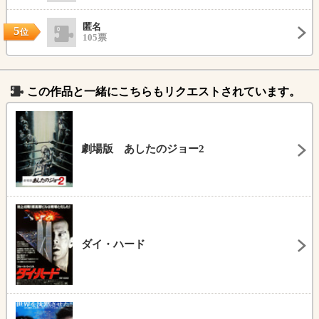
匿名
5
位
105票
この作品と一緒にこちらもリクエストされています。
劇場版 あしたのジョー2
ダイ・ハード