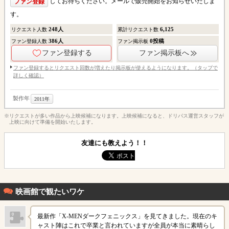
してお待ちください。メールで販売開始をお知らせいたしま
ファン登録
す。
248
人
6,125
リクエスト人数
累計リクエスト数
386
人
0
投稿
ファン登録人数
ファン掲示板
ファン登録する
ファン掲示板へ
ファン登録するとリクエスト回数が増えたり掲示板が使えるようになります。（タップで
詳しく確認）
製作年
2011年
※リクエストが多い作品から上映候補になります。上映候補になると、ドリパス運営スタッフが
上映に向けて準備を開始いたします。
友達にも教えよう！！
映画館で観たいワケ
最新作「X-MENダークフェニックス」を見てきました。現在のキ
ャスト陣はこれで卒業と言われていますが全員が本当に素晴らし