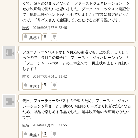
くて、彼らの始まりとなった「ファーストジェネレーション」を
ぜひ映画館で見たいと思いました。ダークフェニックス公開記念
で一気見上映イベントも行われていましたが非常に限定的だった
ので、ドリパスさんで企画していただけると有り難いです。
匿名
2019年06月27日 23:46
↓
0
共感！
フューチャー&パストがもう何処の劇場でも、上映終了してしま
ったので、是非この機会に「ファースト・ジェネレーション」と
「フューチャー&パスト」の二本立てで、再上映を宜しくお願い
します！！
匿名
2014年08月04日 11:42
↓
5
共感！
先日、フューチャー&パストの予習のため、ファースト・ジェネ
レーションを見ました。他のX-MENシリーズより以前の話となる
ため、単品で楽しめる作品でした。是非映画館の大画面でみたい
です。
匿名
2014年06月29日 21:55
↓
3
共感！