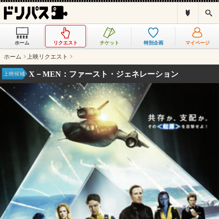
ド
検
リ
索
パ
ス
ホーム
リクエスト
チケット
特別企画
マイページ
と
は
ホーム
上映リクエスト
？
X－MEN：ファースト・ジェネレーション
上映候補