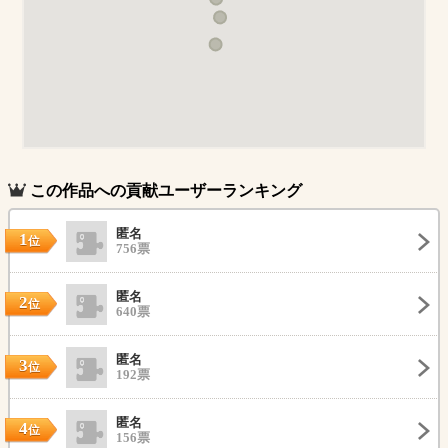
この作品への貢献ユーザーランキング
匿名
1
位
756票
匿名
2
位
640票
匿名
3
位
192票
匿名
4
位
156票