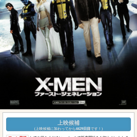
上映候補
(
上映候補に加わってから
4429日目
です！
)