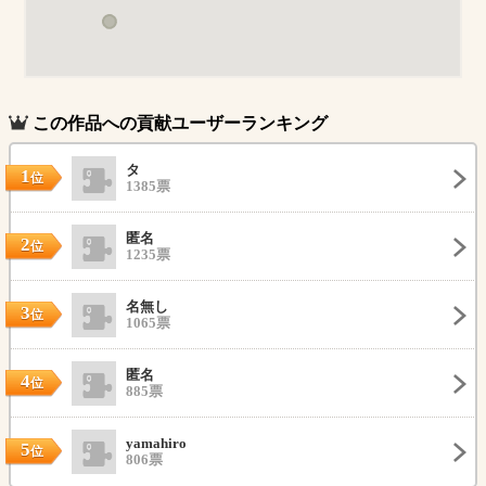
この作品への貢献ユーザーランキング
タ
1
位
1385票
匿名
2
位
1235票
名無し
3
位
1065票
匿名
4
位
885票
yamahiro
5
位
806票