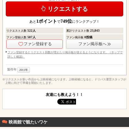
リクエストする
1
ポイント
749
位
あと
で
にランクアップ！
522
人
23,843
リクエスト人数
累計リクエスト数
507
人
0
投稿
ファン登録人数
ファン掲示板
ファン登録する
ファン掲示板へ
ファン登録するとリクエスト回数が増えたり掲示板が使えるようになります。（タップで
詳しく確認）
製作年
2011年
※リクエストが多い作品から上映候補になります。上映候補になると、ドリパス運営スタッフが
上映に向けて準備を開始いたします。
友達にも教えよう！！
映画館で観たいワケ