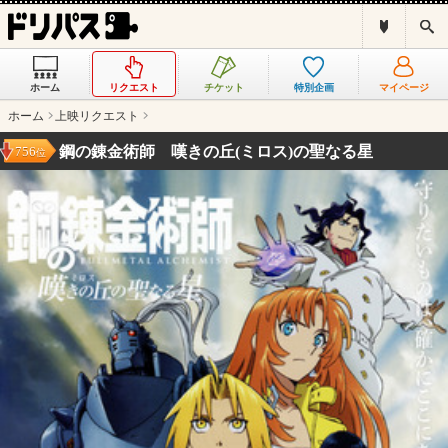
ド
検
リ
索
パ
ス
ホーム
リクエスト
チケット
特別企画
マイページ
と
は
ホーム
上映リクエスト
？
鋼の錬金術師 嘆きの丘(ミロス)の聖なる星
756
位