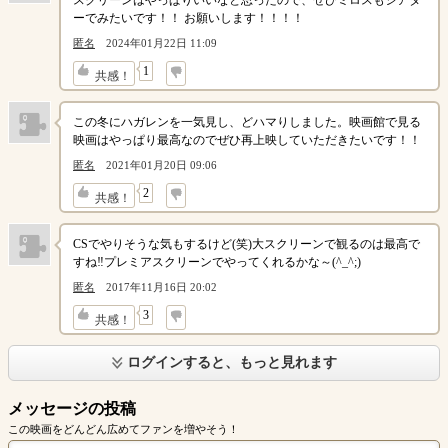
スクリーンはやっぱりいいなと思ったので、ぜひミロスもシアタ
ーでみたいです！！ お願いします！！！！
匿名
2024年01月22日 11:09
↓
1
共感！
この冬にハガレンを一気見し、どハマりしました。映画館で見る
映画はやっぱり最高なのでぜひ再上映していただきたいです！！
匿名
2021年01月20日 09:06
↓
2
共感！
CSでやりそうな気もするけど(笑)大スクリーンで観るのは最高で
すね‼プレミアスクリーンでやってくれるかな～(^_^;)
匿名
2017年11月16日 20:02
↓
3
共感！
ログインすると、もっと見れます
メッセージの投稿
この映画をどんどん広めてファンを増やそう！