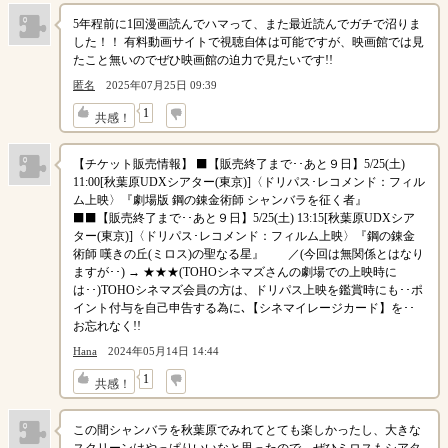
5年程前に1回漫画読んでハマって、また最近読んでガチで沼りま
した！！ 有料動画サイトで視聴自体は可能ですが、映画館では見
たこと無いのでぜひ映画館の迫力で見たいです!!
匿名
2025年07月25日 09:39
↓
1
共感！
【チケット販売情報】 ⬛【販売終了まで･･あと９日】5/25(土)
11:00[秋葉原UDXシアター(東京)]〈ドリパス･レコメンド：フィル
ム上映〉『劇場版 鋼の錬金術師 シャンバラを征く者』
⬛⬛【販売終了まで･･あと９日】5/25(土) 13:15[秋葉原UDXシア
ター(東京)]〈ドリパス･レコメンド：フィルム上映〉『鋼の錬金
術師 嘆きの丘(ミロス)の聖なる星』 ／(今回は無関係とはなり
ますが･･) → ★★★(TOHOシネマズさんの劇場での上映時に
は･･)TOHOシネマズ会員の方は、ドリパス上映を鑑賞時にも･･ポ
イント付与を自己申告する為に､【シネマイレージカード】を･･
お忘れなく!!
Hana
2024年05月14日 14:44
↓
1
共感！
この間シャンバラを秋葉原でみれてとても楽しかったし、大きな