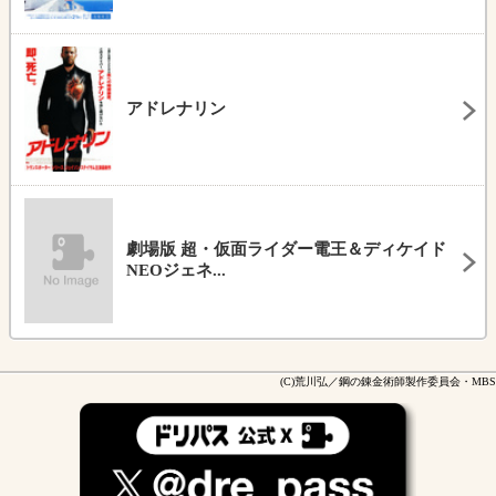
アドレナリン
劇場版 超・仮面ライダー電王＆ディケイド
NEOジェネ...
(C)荒川弘／鋼の錬金術師製作委員会・MBS