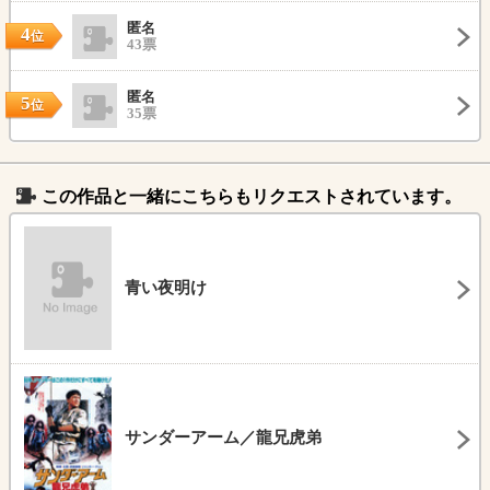
匿名
4
位
43票
匿名
5
位
35票
この作品と一緒にこちらもリクエストされています。
青い夜明け
サンダーアーム／龍兄虎弟