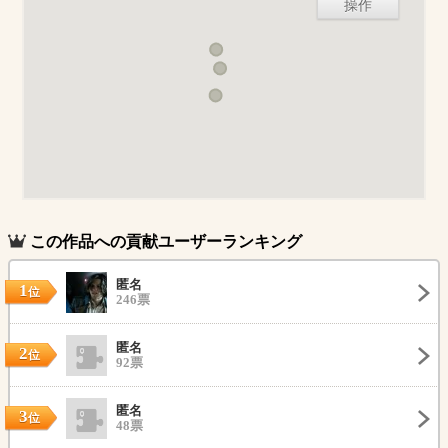
操作
この作品への貢献ユーザーランキング
匿名
1
位
246票
匿名
2
位
92票
匿名
3
位
48票