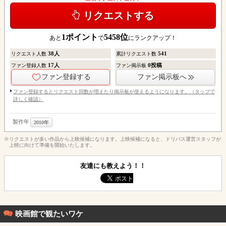
リクエストする
1
ポイント
5458
位
あと
で
にランクアップ！
38
人
541
リクエスト人数
累計リクエスト数
17
人
0
投稿
ファン登録人数
ファン掲示板
ファン登録する
ファン掲示板へ
ファン登録するとリクエスト回数が増えたり掲示板が使えるようになります。（タップで
詳しく確認）
製作年
2010年
※リクエストが多い作品から上映候補になります。上映候補になると、ドリパス運営スタッフが
上映に向けて準備を開始いたします。
友達にも教えよう！！
映画館で観たいワケ