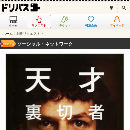
ド
検
リ
索
パ
ス
ホーム
リクエスト
チケット
特別企画
マイページ
と
は
ホーム
上映リクエスト
？
ソーシャル・ネットワーク
5887
位