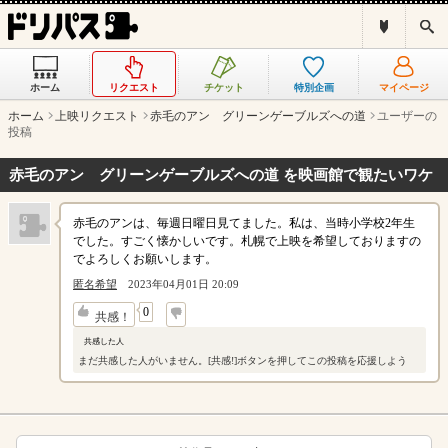
ド
検
リ
索
パ
ス
ホーム
リクエスト
チケット
特別企画
マイページ
と
は
ホーム
上映リクエスト
赤毛のアン グリーンゲーブルズへの道
ユーザーの
？
投稿
赤毛のアン グリーンゲーブルズへの道 を映画館で観たいワケ
赤毛のアンは、毎週日曜日見てました。私は、当時小学校2年生
でした。すごく懐かしいです。札幌で上映を希望しておりますの
でよろしくお願いします。
匿名希望
2023年04月01日 20:09
↓
0
共感！
共感した人
まだ共感した人がいません。[共感!]ボタンを押してこの投稿を応援しよう