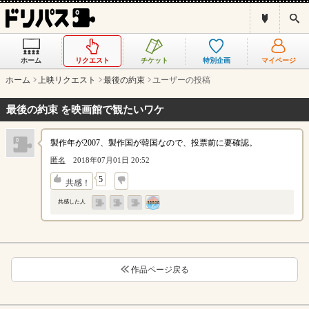
ド
検
リ
索
パ
ス
ホーム
リクエスト
チケット
特別企画
マイページ
と
は
ホーム
上映リクエスト
最後の約束
ユーザーの投稿
？
最後の約束 を映画館で観たいワケ
製作年が2007、製作国が韓国なので、投票前に要確認。
匿名
2018年07月01日 20:52
↓
5
共感！
共感した人
作品ページ戻る