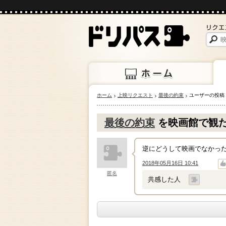
ホーム
上映リクエスト
最後の約束
ユーザーの投稿
ホーム
上映
最後の約束
を映画館で観
逆にどうして映画でなかっ
2018年05月16日 10:41
↑
↓
匿名
共感した人