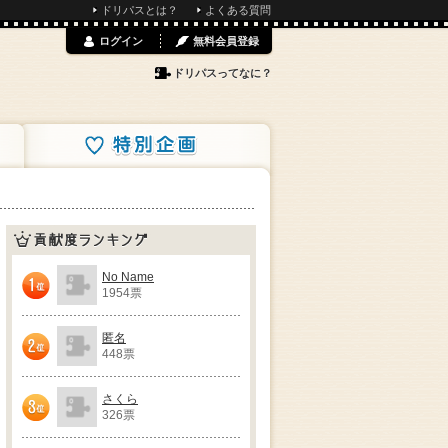
ドリパスとは？
よくある質問
ログイン
無料会員登録
ドリパスってなに？
特別企画
貢献度ランキング
No Name
1954票
1位
匿名
448票
2位
さくら
326票
3位