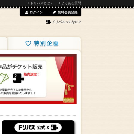
ドリパスとは？
よくある質問
ログイン
無料会員登録
ドリパスってなに？
特別企画