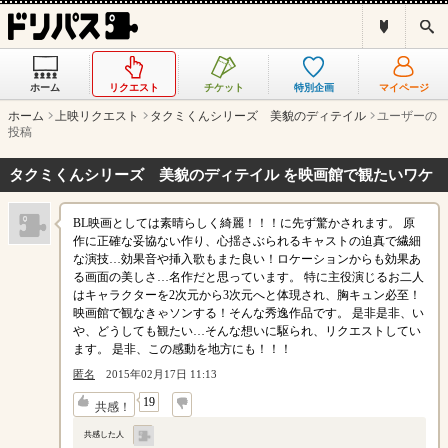
ド
検
リ
索
パ
ス
ホーム
リクエスト
チケット
特別企画
マイページ
と
は
ホーム
上映リクエスト
タクミくんシリーズ 美貌のディテイル
ユーザーの
？
投稿
タクミくんシリーズ 美貌のディテイル を映画館で観たいワケ
BL映画としては素晴らしく綺麗！！！に先ず驚かされます。 原
作に正確な妥協ない作り、心揺さぶられるキャストの迫真で繊細
な演技…効果音や挿入歌もまた良い！ロケーションからも効果あ
る画面の美しさ…名作だと思っています。 特に主役演じるお二人
はキャラクターを2次元から3次元へと体現され、胸キュン必至！
映画館で観なきゃソンする！そんな秀逸作品です。 是非是非、い
や、どうしても観たい…そんな想いに駆られ、リクエストしてい
ます。 是非、この感動を地方にも！！！
匿名
2015年02月17日 11:13
↓
19
共感！
共感した人