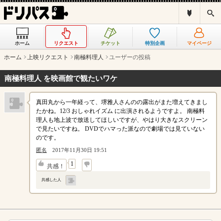
ド
検
リ
索
パ
ス
ホーム
リクエスト
チケット
特別企画
マイページ
と
は
ホーム
上映リクエスト
南極料理人
ユーザーの投稿
？
南極料理人 を映画館で観たいワケ
真田丸から一年経って、堺雅人さんのの露出がまた増えてきまし
たかね。12/3 おしゃれイズム に出演されるようですよ。 南極料
理人も地上波で放送してほしいですが、やはり大きなスクリーン
で見たいですね。 DVDでハマった派なので劇場では見ていない
のです。
匿名
2017年11月30日 19:51
↓
1
共感！
共感した人