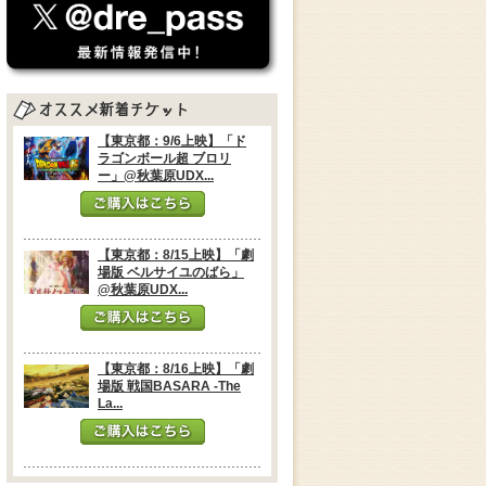
【東京都：9/6上映】「ド
ラゴンボール超 ブロリ
ー」@秋葉原UDX...
【東京都：8/15上映】「劇
場版 ベルサイユのばら」
@秋葉原UDX...
【東京都：8/16上映】「劇
場版 戦国BASARA -The
La...