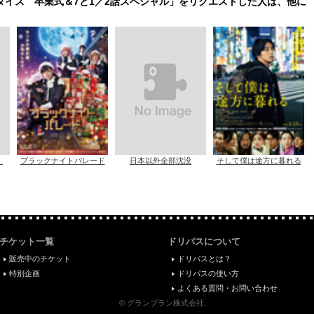
ダイス 卒業式＆7と1／2話スペシャル」をリクエストした人は、他に
）
ブラックナイトパレード
日本以外全部沈没
そして僕は途方に暮れる
チケット一覧
ドリパスについて
販売中のチケット
ドリパスとは？
特別企画
ドリパスの使い方
よくある質問・お問い合わせ
© グランプラン株式会社.