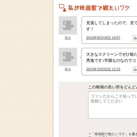
私がこの作品を映画館で観たいワケ
見逃してしまったので、見
す！
2015年05月30日 14:57
匿名
↑
↓
大きなスクリーンでぜひ観た
秀逸です♪学園ものなので
2013年10月02日 12:23
匿名
↑
↓
この映画の良い所をどんど
＊「映画館で観たいワケ」を書