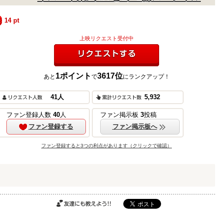
14
pt
上映リクエスト受付中
1
ポイント
3617
位
あと
で
にランクアップ！
リクエストする
ご購入はこちら
41
人
5,932
ファン登録人数
40
人
ファン掲示板
3
投稿
ファン登録する
ファン掲示板へ
ご購入はこちら
ファン登録すると3つの利点があります（クリックで確認）
ご購入はこちら
友達にも教えよ
う!!