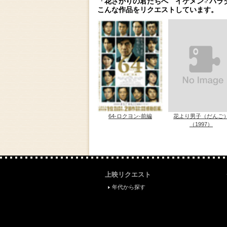
「花ざかりの君たちへ イケメン♂パラ
こんな作品をリクエストしています。
64-ロクヨン-前編
花より男子（だんご
（1997）
上映リクエスト
年代から探す