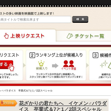
チケット一覧
リクエスト
ン♂パラダイス 卒業式＆7と1／2話スペシャル
花ざかりの君たちへ イケメン♂パラダ
3918
位
イス 卒業式＆7と1／2話スペシャル