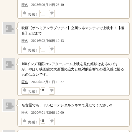
匿名
2023年09月14日 23:40
↓
1
共感！
映画【ボヘミアンラプソディ】立川シネマシティで上映中！【極
音】2/12まで
匿名
2021年02月06日 19:43
↓
1
共感！
100インチ画面のシアタールーム上映を見た経験はあるのです
が、やはり映画館の大画面の迫力と絶対的音響での没入感に勝る
ものはないです。
匿名
2020年02月11日 10:27
↓
8
共感！
名古屋でも、ドルビーデジタルシネマで見せてください!!
匿名
2020年01月20日 10:00
↓
8
共感！