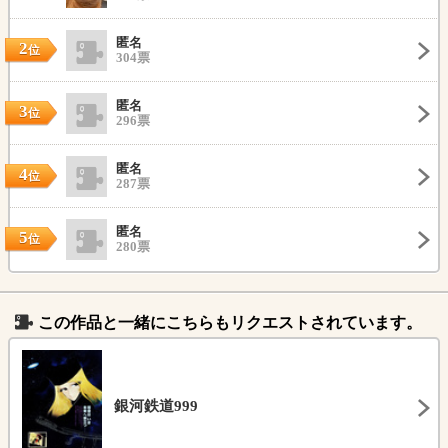
匿名
2
位
304票
匿名
3
位
296票
匿名
4
位
287票
匿名
5
位
280票
この作品と一緒にこちらもリクエストされています。
銀河鉄道999