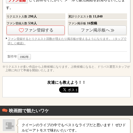
してお待ちください。メールで販売開始をお知らせいたしま
ファン登録
す。
290
人
11,840
リクエスト人数
累計リクエスト数
530
人
16
投稿
ファン登録人数
ファン掲示板
ファン登録する
ファン掲示板へ
ファン登録するとリクエスト回数が増えたり掲示板が使えるようになります。（タップで
詳しく確認）
製作年
1982年
※リクエストが多い作品から上映候補になります。上映候補になると、ドリパス運営スタッフが
上映に向けて準備を開始いたします。
友達にも教えよう！！
映画館で観たいワケ
クイーンのライブの中でもベストなライブだと思います！ ぜひド
ルビーアトモスで味わいたいです。