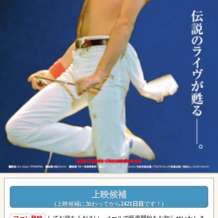
上映候補
(
上映候補に加わってから
2421日目
です！
)