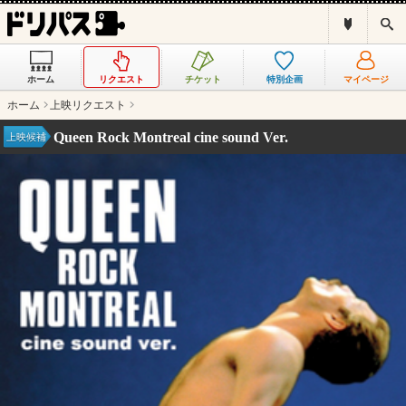
ド
検
リ
索
パ
ス
ホーム
リクエスト
チケット
特別企画
マイページ
と
は
ホーム
上映リクエスト
？
Queen Rock Montreal cine sound Ver.
上映候補