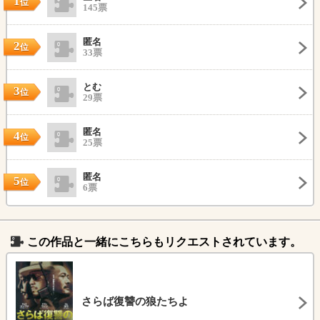
1
位
145票
匿名
2
位
33票
とむ
3
位
29票
匿名
4
位
25票
匿名
5
位
6票
この作品と一緒にこちらもリクエストされています。
さらば復讐の狼たちよ