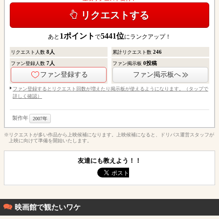
リクエストする
1
ポイント
5441
位
あと
で
にランクアップ！
8
人
246
リクエスト人数
累計リクエスト数
7
人
0
投稿
ファン登録人数
ファン掲示板
ファン登録する
ファン掲示板へ
ファン登録するとリクエスト回数が増えたり掲示板が使えるようになります。（タップで
詳しく確認）
製作年
2007年
※リクエストが多い作品から上映候補になります。上映候補になると、ドリパス運営スタッフが
上映に向けて準備を開始いたします。
友達にも教えよう！！
映画館で観たいワケ