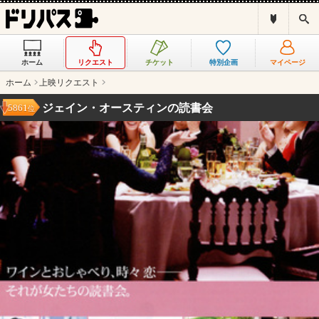
ド
検
リ
索
パ
ス
ホーム
リクエスト
チケット
特別企画
マイページ
と
は
ホーム
上映リクエスト
？
ジェイン・オースティンの読書会
5861
位