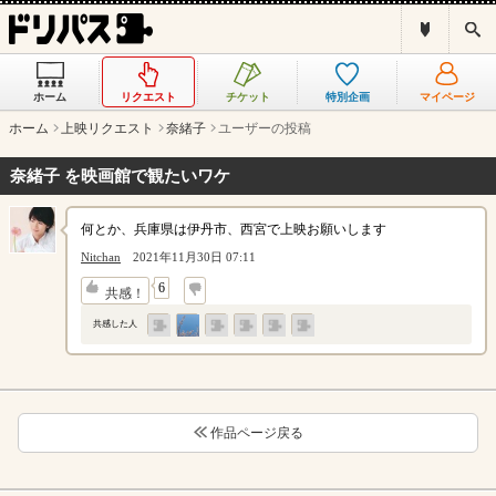
ド
検
リ
索
パ
ス
ホーム
リクエスト
チケット
特別企画
マイページ
と
は
ホーム
上映リクエスト
奈緒子
ユーザーの投稿
？
奈緒子 を映画館で観たいワケ
何とか、兵庫県は伊丹市、西宮で上映お願いします
Nitchan
2021年11月30日 07:11
↓
6
共感！
共感した人
作品ページ戻る