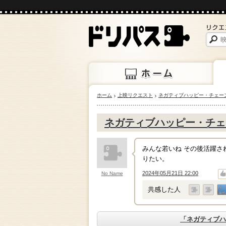
ホーム
上映リクエスト
ネガティブハッピー・チェー
ホーム
上映
ネガティブハッピー・チェ
みんな若いね その後活躍さ
りたい。
2024年05月21日 22:00
No Name
↑
↓
共感した人
「ネガティブハ