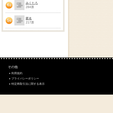
みくたろ
284票
4位
匿名
217票
5位
その他
利用規約
プライバシーポリシー
特定商取引法に関する表示