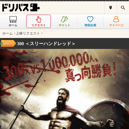
ド
検
リ
索
パ
ス
ホーム
リクエスト
チケット
特別企画
マイページ
と
は
ホーム
上映リクエスト
？
300 ＜スリーハンドレッド＞
5882
位