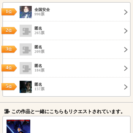
全国安全
1
位
990票
匿名
2
位
265票
匿名
3
位
209票
匿名
4
位
184票
匿名
5
位
157票
この作品と一緒にこちらもリクエストされています。