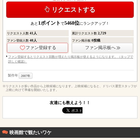
リクエストする
1
ポイント
5468
位
あと
で
にランクアップ！
41
人
2,729
リクエスト人数
累計リクエスト数
40
人
0
投稿
ファン登録人数
ファン掲示板
ファン登録する
ファン掲示板へ
ファン登録するとリクエスト回数が増えたり掲示板が使えるようになります。（タップで
詳しく確認）
製作年
2007年
※リクエストが多い作品から上映候補になります。上映候補になると、ドリパス運営スタッフが
上映に向けて準備を開始いたします。
友達にも教えよう！！
映画館で観たいワケ