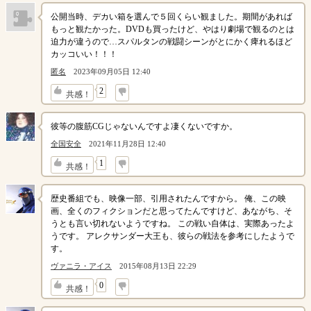
公開当時、デカい箱を選んで５回くらい観ました。期間があれば
もっと観たかった。DVDも買ったけど、やはり劇場で観るのとは
迫力が違うので…スパルタンの戦闘シーンがとにかく痺れるほど
カッコいい！！！
匿名
2023年09月05日 12:40
↓
2
共感！
彼等の腹筋CGじゃないんですよ凄くないですか。
全国安全
2021年11月28日 12:40
↓
1
共感！
歴史番組でも、映像一部、引用されたんですから。 俺、この映
画、全くのフィクションだと思ってたんですけど、あながち、そ
うとも言い切れないようですね。 この戦い自体は、実際あったよ
うです。 アレクサンダー大王も、彼らの戦法を参考にしたようで
す。
ヴァニラ・アイス
2015年08月13日 22:29
↓
0
共感！