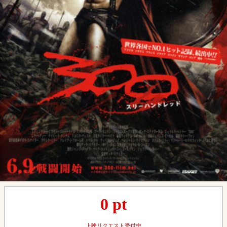
0
pt
上映リクエスト受付中